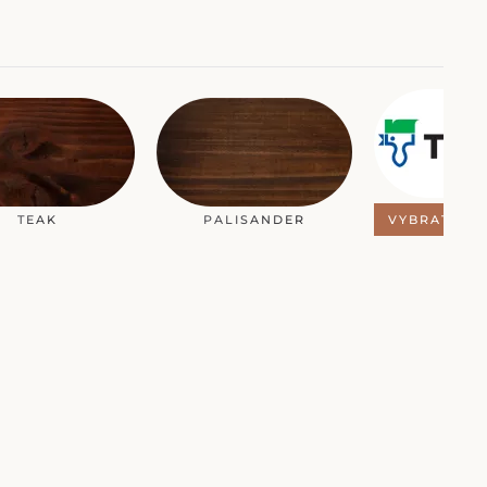
TEAK
PALISANDER
VYBRAT JIN