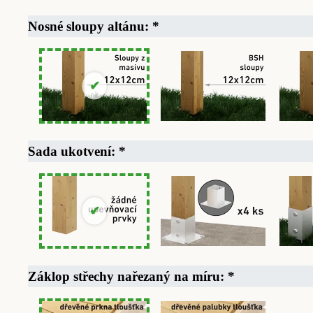
Nosné sloupy altánu:
*
Sada ukotvení:
*
Záklop střechy nařezaný na míru:
*