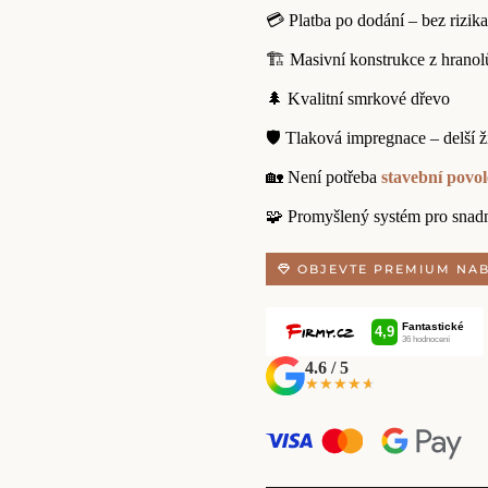
💳 Platba po dodání – bez rizika
🏗️ Masivní konstrukce z hranol
🌲 Kvalitní smrkové dřevo
🛡️ Tlaková impregnace – delší ž
🏡 Není potřeba
stavební povol
🧩 Promyšlený systém pro snad
OBJEVTE PREMIUM NA
4.6 / 5
★★★★★
★★★★★