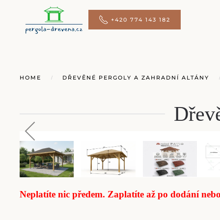
+420 774 143 182
Přejít na hlavní obsah
HOME
DŘEVĚNÉ PERGOLY A ZAHRADNÍ ALTÁNY
Dřevě
Neplatíte nic předem. Zaplatíte až po dodání neb