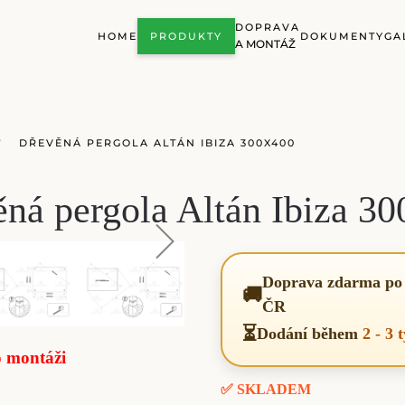
DOPRAVA
HOME
PRODUKTY
DOKUMENTY
GA
A MONTÁŽ
DŘEVĚNÁ PERGOLA ALTÁN IBIZA 300X400
ná pergola Altán Ibiza 3
Doprava zdarma po 
🚚
ČR
⏳
Dodání během
2 - 3 
o montáži
✅ SKLADEM