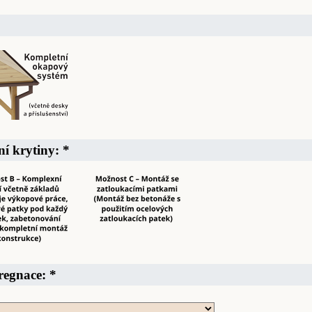
ní krytiny:
*
pregnace:
*