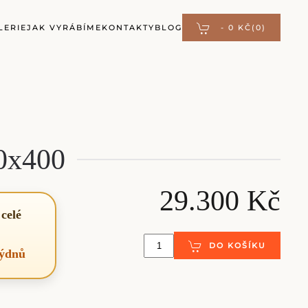
LERIE
JAK VYRÁBÍME
KONTAKTY
BLOG
-
0 KČ
(0)
00x400
29.300 Kč
celé
DO KOŠÍKU
týdnů