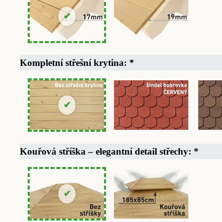
Kompletní střešní krytina:
*
Kouřová stříška – elegantní detail střechy:
*