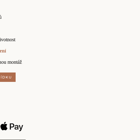
ů
ivotnost
ení
nou montáž
BÍDKU