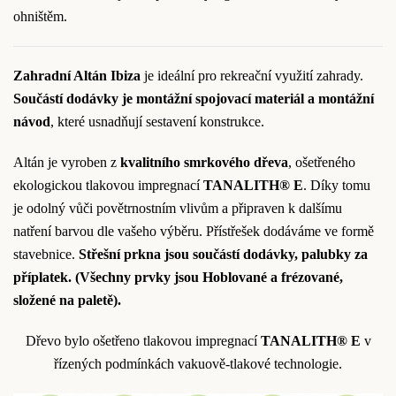
ohništěm.
Zahradní Altán Ibiza
je ideální pro rekreační využití zahrady.
Součástí dodávky je montážní spojovací materiál a montážní
návod
, které usnadňují sestavení konstrukce.
Altán je vyroben z
kvalitního smrkového dřeva
, ošetřeného
ekologickou tlakovou impregnací
TANALITH® E
. Díky tomu
je odolný vůči povětrnostním vlivům a připraven k dalšímu
natření barvou dle vašeho výběru. Přístřešek dodáváme ve formě
stavebnice.
Střešní prkna jsou součástí dodávky, palubky za
příplatek.
(Všechny prvky jsou Hoblované a frézované,
složené na paletě).
Dřevo bylo ošetřeno tlakovou impregnací
TANALITH® E
v
řízených podmínkách vakuově-tlakové technologie.