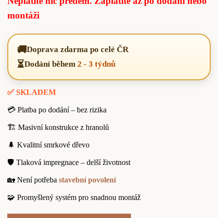
Neplatíte nic předem. Zaplatíte až po dodání nebo
montáži
🚚
Doprava zdarma po celé ČR
⏳
Dodání během
2 - 3 týdnů
✅ SKLADEM
💳 Platba po dodání – bez rizika
🏗️ Masivní konstrukce z hranolů
🌲 Kvalitní smrkové dřevo
🛡️ Tlaková impregnace – delší životnost
🏡 Není potřeba
stavební povolení
🧩 Promyšlený systém pro snadnou montáž