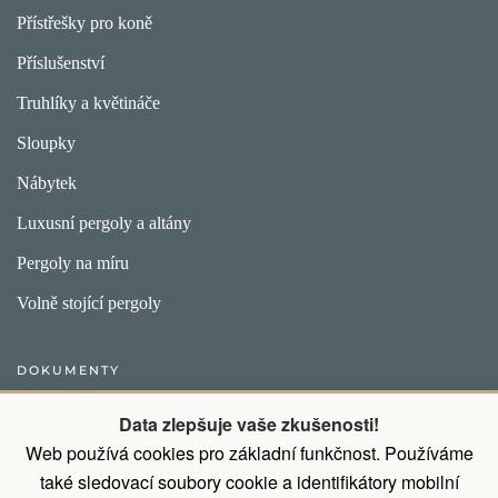
Přístřešky pro koně
Příslušenství
Truhlíky a květináče
Sloupky
Nábytek
Luxusní pergoly a altány
Pergoly na míru
Volně stojící pergoly
DOKUMENTY
Obecný postup pro vytvoření objednávky
Data zlepšuje vaše zkušenosti!
Web používá cookies pro základní funkčnost. Používáme
Přirozené vlastnosti dřeva
také sledovací soubory cookie a identifikátory mobilní
Všeobecné obchodní podmínky a podmínky ochrany osobních