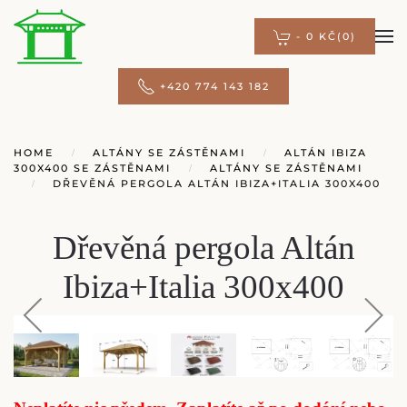
-
0 KČ
(0)
Přejít na hlavní obsah
+420 774 143 182
HOME
ALTÁNY SE ZÁSTĚNAMI
ALTÁN IBIZA
300X400 SE ZÁSTĚNAMI
ALTÁNY SE ZÁSTĚNAMI
DŘEVĚNÁ PERGOLA ALTÁN IBIZA+ITALIA 300X400
Dřevěná pergola Altán
Ibiza+Italia 300x400