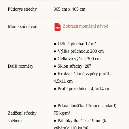
Půdorys střechy
365 cm x 465 cm
Zobrazit montážní návod
Montážní návod
● Užitná plocha: 12 m²
● Výška průchodu: 200 cm
● Celková výška: 300 cm
Další rozměry
● Sklon střechy: 28⁰
● Krokve, šikmé vzpěry profil -
4,5x11 cm
● Profil pozednice - 4,5x14 cm
● Prkna tloušťka 17mm (standard):
Zatížení střechy
75 kg/m²
sněhem
● Palubky tloušťka 19mm (k
výběru): 110 kg/m²