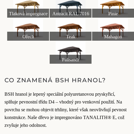
Tlaková impregnace
Antracit RAL 7016
Pinie
Ořech
Teak
Mahagon
Palisandr
CO ZNAMENÁ BSH HRANOL?
BSH hranol je lepený speciální polyuretanovou pryskyřicí,
splňuje pevnostní třídu D4 – vhodný pro venkovní použití. Na
povrchu se mohou objevit trhliny, které však neovlivňují pevnost
konstrukce. Naše dřevo je impregnováno TANALITH® E, což
zvyšuje jeho odolnost.