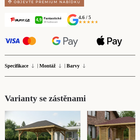
OBJEVTE PREMIUM NABÍDKU
4.6 / 5
★★★★★
★★★★★
|
|
Specifikace
Montáž
Barvy
Varianty se zástěnami