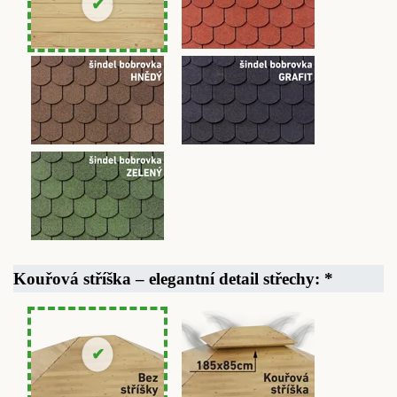
Kouřová stříška – elegantní detail střechy:
*