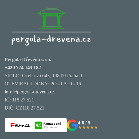
Pergola Dřevěná s.r.o.
+420 774 143 182
SÍDLO: Ocelkova 643, 198 00 Praha 9
OTEVÍRACÍ DOBA: PO - PA: 9 - 16
info@pergola-drevena.cz
IČ: 118 27 521
DIČ: CZ118 27 521
4.6 / 5
★★★★★
★★★★★