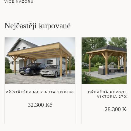
VÍCE NÁZORŮ
Nejčastěji kupované
PŘÍSTŘEŠEK NA 2 AUTA 512X598
DŘEVĚNÁ PERGOLA
VIKTORIA 270X
32.300 Kč
28.300 Kč