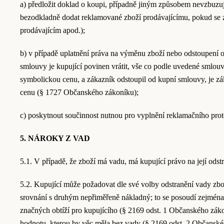
a) předložit doklad o koupi, případně jiným způsobem nevzbuzuj
bezodkladně dodat reklamované zboží prodávajícímu, pokud se z
prodávajícím apod.);
b) v případě uplatnění práva na výměnu zboží nebo odstoupení 
smlouvy je kupující povinen vrátit, vše co podle uvedené smlou
symbolickou cenu, a zákazník odstoupil od kupní smlouvy, je zá
cenu (§ 1727 Občanského zákoníku);
c) poskytnout součinnost nutnou pro vyplnění reklamačního pr
5. NÁROKY Z VAD
5.1. V případě, že zboží má vadu, má kupující právo na její ods
5.2. Kupující může požadovat dle své volby odstranění vady z
srovnání s druhým nepřiměřeně nákladný; to se posoudí zejmén
značných obtíží pro kupujícího (§ 2169 odst. 1 Občanského zák
hodnotu, kterou by věc měla bez vady (§ 2169 odst. 2 Občanské