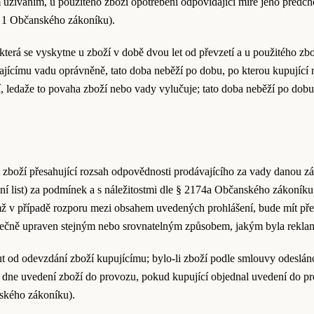
 užíváním, u použitého zboží opotřebení odpovídající míře jeho předc
. 1 Občanského zákoníku).
 která se vyskytne u zboží v době dvou let od převzetí a u použitého z
ajícímu vadu oprávněně, tato doba neběží po dobu, po kterou kupující 
etí, ledaže to povaha zboží nebo vady vylučuje; tato doba neběží po dob
 zboží přesahující rozsah odpovědnosti prodávajícího za vady danou z
ční list) za podmínek a s náležitostmi dle § 2174a Občanského zákoník
ž v případě rozporu mezi obsahem uvedených prohlášení, bude mít před
atečně upraven stejným nebo srovnatelným způsobem, jakým byla rekla
ut od odevzdání zboží kupujícímu; bylo-li zboží podle smlouvy odesláno
 dne uvedení zboží do provozu, pokud kupující objednal uvedení do pro
ského zákoníku).