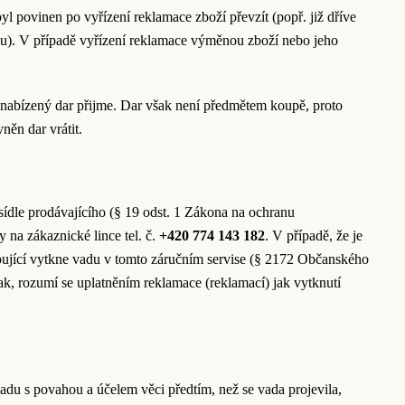
l povinen po vyřízení reklamace zboží převzít (popř. již dříve
íku). V případě vyřízení reklamace výměnou zboží nebo jeho
da nabízený dar přijme. Dar však není předmětem koupě, proto
něn dar vrátit.
 sídle prodávajícího (§ 19 odst. 1 Zákona na ochranu
y na zákaznické lince tel. č.
+420 774 143 182
. V případě, že je
kupující vytkne vadu v tomto záručním servise (§ 2172 Občanského
nak, rozumí se uplatněním reklamace (reklamací) jak vytknutí
ladu s povahou a účelem věci předtím, než se vada projevila,