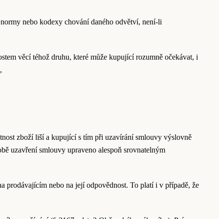
ké normy nebo kodexy chování daného odvětví, není-li
nostem věcí téhož druhu, které může kupující rozumně očekávat, i
,
ost zboží liší a kupující s tím při uzavírání smlouvy výslovně
 době uzavření smlouvy upraveno alespoň srovnatelným
prodávajícím nebo na její odpovědnost. To platí i v případě, že