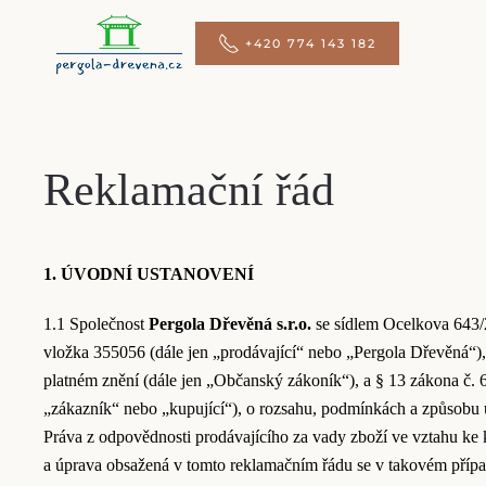
+420 774 143 182
Přejít na hlavní obsah
Reklamační řád
1. ÚVODNÍ USTANOVENÍ
1.1 Společnost
Pergola Dřevěná s.r.o.
se sídlem Ocelkova 643/
vložka 355056 (dále jen „prodávající“ nebo „Pergola Dřevěná“),
platném znění (dále jen „Občanský zákoník“), a § 13 zákona č. 63
„zákazník“ nebo „kupující“), o rozsahu, podmínkách a způsobu u
Práva z odpovědnosti prodávajícího za vady zboží ve vztahu ke
a úprava obsažená v tomto reklamačním řádu se v takovém přípa