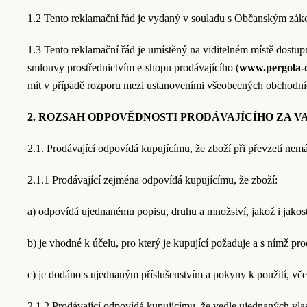
1.2 Tento reklamační řád je vydaný v souladu s Občanským záko
1.3 Tento reklamační řád je umístěný na viditelném místě dost
smlouvy prostřednictvím e-shopu prodávajícího (
www.pergola-
mít v případě rozporu mezi ustanoveními všeobecných obchodní
2. ROZSAH ODPOVĚDNOSTI PRODÁVAJÍCÍHO ZA V
2.1. Prodávající odpovídá kupujícímu, že zboží při převzetí nem
2.1.1 Prodávající zejména odpovídá kupujícímu, že zboží:
a) odpovídá ujednanému popisu, druhu a množství, jakož i jakosti
b) je vhodné k účelu, pro který je kupující požaduje a s nímž prod
c) je dodáno s ujednaným příslušenstvím a pokyny k použití, vče
2.1.2 Prodávající odpovídá kupujícímu, že vedle ujednaných vlas