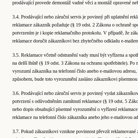
prodávající provede demontáž vadné věci a montáž opravené ne
3.4. Prodávající nebo záruční servis je povinný při uplatnění r
reklamace zákazník požaduje (§ 19 odst. 2 Zákona o ochraně spot
potvrzením je i kopie reklamačního protokolu. V případě, že záka
reklamace doručit zákazníkovi bez zbytečného odkladu e-mailem
3.5. Reklamace včetně odstranění vady musí být vyřízena a spot
na delší lhůtě (§ 19 odst. 3 Zákona na ochranu spotřebitele). P
vyrozumí zákazníka na telefonní číslo anebo e-mailovou adresu, 
způsobem, bude toto vyrozumění zasláno zákazníkovi písemnou
3.6. Prodávající nebo záruční servis je povinný vydat zákazníko
potvrzení s odůvodněním zamítnutí reklamace (§ 19 odst. 5 Zák
nebo dopis obsahující písemné vyrozumění o vyřízení reklamace
reklamace na telefonní číslo zákazníka anebo jeho e-mailovou ad
3.7. Pokud zákazníkovi vznikne povinnost převzít reklamované z