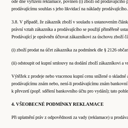
ode dne vyřízení reklamace, povinen (i) zboží od prodávajícího p
prodávajícímu souhlas s jeho likvidací na náklady prodávajícíh
3.8. V případě, že zákazník zboží v souladu s ustanovením článku
právní vztah zákazníka a prodávajícího se použijí přiměřeně us
Prodávající je oprávněn účtovat zákazníkovi za úschovu zboží č
(i) zboží prodat na účet zákazníka za podmínek dle § 2126 obča
(ii) odstoupit od kupní smlouvy na dodání zboží zákazníkovi a v
Výtěžek z prodeje nebo vracenou kupní cenu snížené o skladné a
prodávajícímu znám nebo, není-li prodávajícímu znám bankovní 
k převzetí (popř. sdělení bankovního účtu pro vydání); tato pohl
4. VŠEOBECNÉ PODMÍNKY REKLAMACE
Při uplatnění práv z odpovědnosti za vady (reklamace) u prodáva