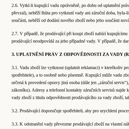
2.6. Vytkl-li kupující vadu oprávněně, po dobu od uplatnění prá
převzal), neběží lhůta pro vytknutí vady ani záruční doba, byla
součásti, neběží od dodání nového zboží nebo jeho součásti nová
2.7. V případě, že prodávající při koupi zboží nabízí kupujícím
prodávající neodpovídá za jeho případné vady. V případě, že dar 
3. UPLATNĚNÍ PRÁV Z ODPOVĚDNOSTI ZA VADY 
3.1. Vadu zboží lze vytknout (uplatnit reklamaci) v kterékoliv p
spotřebitele), a to osobně nebo písemně. Kupující může vadu z
určená k provedení opravy jiná osoba (dále jen „záruční servis“
zákoníku). Adresy a telefonní kontakty záručních servisů najde 
vady zboží z titulu odpovědnosti prodávajícího za vady zboží, tak 
3.2. Prodávající doporučuje spotřebiteli, aby pro urychlení proc
3.3. K odstranění vady převezme prodávající zboží na vlastní ná