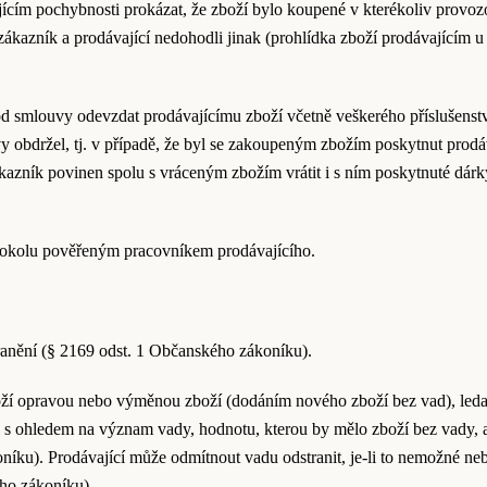
ícím pochybnosti prokázat, že zboží bylo koupené v kterékoliv provozo
ákazník a prodávající nedohodli jinak (prohlídka zboží prodávajícím 
od smlouvy odevzdat prodávajícímu zboží včetně veškerého příslušenst
vy obdržel, tj. v případě, že byl se zakoupeným zbožím poskytnut prod
kazník povinen spolu s vráceným zbožím vrátit i s ním poskytnuté dár
otokolu pověřeným pracovníkem prodávajícího.
tranění (§ 2169 odst. 1 Občanského zákoníku).
boží opravou nebo výměnou zboží (dodáním nového zboží bez vad), led
a s ohledem na význam vady, hodnotu, kterou by mělo zboží bez vady,
oníku). Prodávající může odmítnout vadu odstranit, je-li to nemožné 
ho zákoníku).