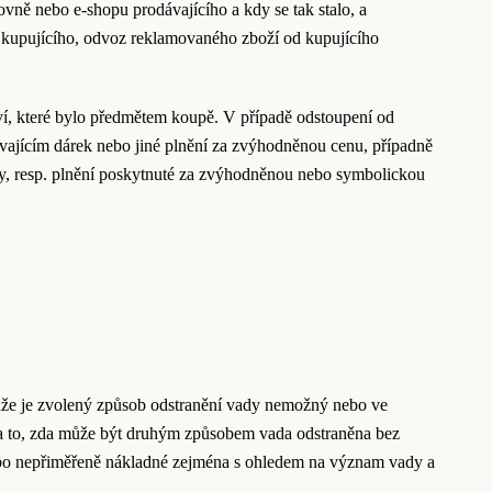
vně nebo e-shopu prodávajícího a kdy se tak stalo, a
u kupujícího, odvoz reklamovaného zboží od kupujícího
ví, které bylo předmětem koupě. V případě odstoupení od
ávajícím dárek nebo jiné plnění za zvýhodněnou cenu, případně
ky, resp. plnění poskytnuté za zvýhodněnou nebo symbolickou
aže je zvolený způsob odstranění vady nemožný nebo ve
 a to, zda může být druhým způsobem vada odstraněna bez
nebo nepřiměřeně nákladné zejména s ohledem na význam vady a