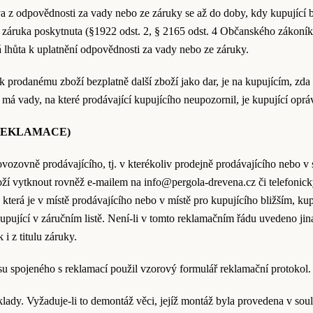
va z odpovědnosti za vady nebo ze záruky se až do doby, kdy kupující by
-li záruka poskytnuta (§1922 odst. 2, § 2165 odst. 4 Občanského zákon
 lhůta k uplatnění odpovědnosti za vady nebo ze záruky.
u k prodanému zboží bezplatně další zboží jako dar, je na kupujícím, z
má vady, na které prodávající kupujícího neupozornil, je kupující opráv
(REKLAMACE)
rovozovně prodávajícího, tj. v kterékoliv prodejně prodávajícího nebo v
boží vytknout rovněž e-mailem na
info@pergola-drevena.cz
či telefonick
), která je v místě prodávajícího nebo v místě pro kupujícího bližším, 
kupující v záručním listě. Není-li v tomto reklamačním řádu uvedeno ji
i z titulu záruky.
esu spojeného s reklamací použil vzorový formulář reklamační protokol.
klady. Vyžaduje-li to demontáž věci, jejíž montáž byla provedena v sou