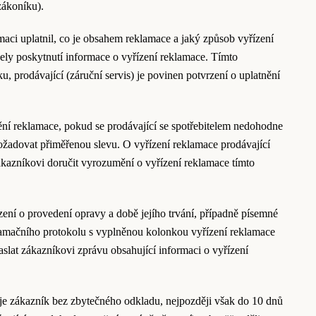
zákoníku).
maci uplatnil, co je obsahem reklamace a jaký způsob vyřízení
čely poskytnutí informace o vyřízení reklamace. Tímto
, prodávající (záruční servis) je povinen potvrzení o uplatnění
ění reklamace, pokud se prodávající se spotřebitelem nedohodne
požadovat přiměřenou slevu. O vyřízení reklamace prodávající
ákazníkovi doručit vyrozumění o vyřízení reklamace tímto
zení o provedení opravy a době jejího trvání, případně písemné
klamačního protokolu s vyplněnou kolonkou vyřízení reklamace
lat zákazníkovi zprávu obsahující informaci o vyřízení
 je zákazník bez zbytečného odkladu, nejpozději však do 10 dnů