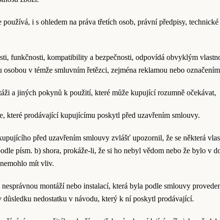
 používá, i s ohledem na práva třetích osob, právní předpisy, technic
osti, funkčnosti, kompatibility a bezpečnosti, odpovídá obvyklým vlast
ou osobou v témže smluvním řetězci, zejména reklamou nebo označením
táži a jiných pokynů k použití, které může kupující rozumně očekávat,
, které prodávající kupujícímu poskytl před uzavřením smlouvy.
upujícího před uzavřením smlouvy zvlášť upozornil, že se některá vlastn
podle písm. b) shora, prokáže-li, že si ho nebyl vědom nebo že bylo v
nemohlo mít vliv.
nesprávnou montáží nebo instalací, která byla podle smlouvy provedena 
 důsledku nedostatku v návodu, který k ní poskytl prodávající.