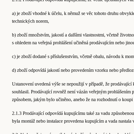
a) je zboží vhodné k účelu, k němuž se věc tohoto druhu obvykle
technických norem,
b) zboží množstvím, jakostí a dalšími vlastnostmi, včetně životn
s ohledem na veřejná prohlášení učiněná prodávajícím nebo jin
c) je zboží dodané s příslušenstvím, včetně obalu, návodu k mon
d) zboží odpovídá jakostí nebo provedením vzorku nebo předloze
Ustanovení uvedená výše se nepoužijí v případě, že prodávající k
souhlasil. Prodávající rovněž není vázán veřejným prohlášením 
způsobem, jakým bylo učiněno, anebo že na rozhodnutí o koupi 
2.1.3 Prodávající odpovídá kupujícímu také za vadu způsobenou 
byla montáž nebo instalace provedena kupujícím a vada nastala v