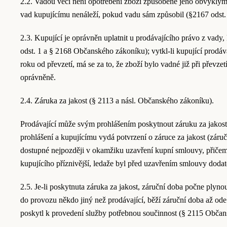
2.2. Vadou věci není opotřebení zboží způsobené jeho obvyklým
vad kupujícímu nenáleží, pokud vadu sám způsobil (§2167 odst
2.3. Kupující je oprávněn uplatnit u prodávajícího právo z vady,
odst. 1 a § 2168 Občanského zákoníku); vytkl-li kupující prodáv
roku od převzetí, má se za to, že zboží bylo vadné již při převz
oprávněně.
2.4. Záruka za jakost (§ 2113 a násl. Občanského zákoníku).
Prodávající může svým prohlášením poskytnout záruku za jakost
prohlášení a kupujícímu vydá potvrzení o záruce za jakost (záru
dostupné nejpozději v okamžiku uzavření kupní smlouvy, přičem
kupujícího příznivější, ledaže byl před uzavřením smlouvy dod
2.5. Je-li poskytnuta záruka za jakost, záruční doba počne plyno
do provozu někdo jiný než prodávající, běží záruční doba až ode
poskytl k provedení služby potřebnou součinnost (§ 2115 Občan