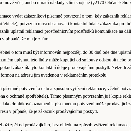
bo nové věci, anebo uhradí náklady s tím spojené (§2170 Občanského 
eklamace vydat zákazníkovi písemné potvrzení o tom, kdy zákazník rekla
řebitele); potvrzení musí obsahovat i kontaktní údaje zákazníka pro ú
zník uplatnil reklamaci prostřednictvím prostředků komunikace na dálku
 v případě, že mu je znám.
řebitel o tom musí být informován nejpozději do 30 dnů ode dne uplatn
o marném uplynutí této lhůty může kupující od smlouvy odstoupit nebo 
pokud zákazník tyto kontaktní údaje prodávajícímu poskytl. Nelze-li z
 formou na adresu jím uvedenou v reklamačním protokolu.
vi písemné potvrzení o datu a způsobu vyřízení reklamace, včetně potvr
ona o ochraně spotřebitele). Tímto písemným potvrzením je i kopie re
. Jako doplňkové oznámení k písemnému potvrzení může prodávající zas
resu v případě, že je zákazník prodávajícímu poskytl.
boží zpět od prodávajícího, bez ohledu na způsob vyřízení reklamace,