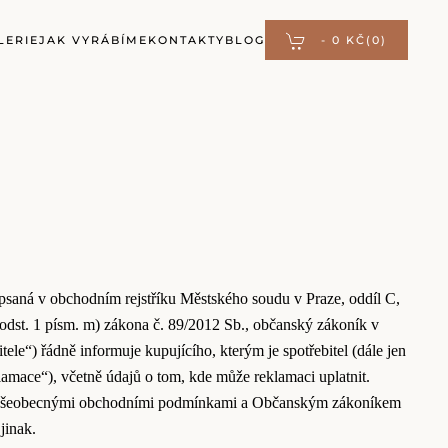
LERIE
JAK VYRÁBÍME
KONTAKTY
BLOG
-
0 KČ
(0)
saná v obchodním rejstříku Městského soudu v Praze, oddíl C,
 odst. 1 písm. m) zákona č. 89/2012 Sb., občanský zákoník v
ele“) řádně informuje kupujícího, kterým je spotřebitel (dále jen
lamace“), včetně údajů o tom, kde může reklamaci uplatnit.
nými všeobecnými obchodními podmínkami a Občanským zákoníkem
jinak.