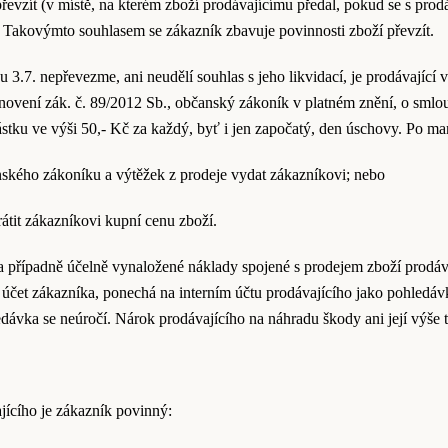
řevzít (v místě, na kterém zboží prodávajícímu předal, pokud se s prodá
o. Takovýmto souhlasem se zákazník zbavuje povinnosti zboží převzít.
 3.7. nepřevezme, ani neudělí souhlas s jeho likvidací, je prodávající
tanovení zák. č. 89/2012 Sb., občanský zákoník v platném znění, o sml
ástku ve výši 50,- Kč za každý, byť i jen započatý, den úschovy. Po m
nského zákoníku a výtěžek z prodeje vydat zákazníkovi; nebo
rátit zákazníkovi kupní cenu zboží.
 případně účelně vynaložené náklady spojené s prodejem zboží prodáva
účet zákazníka, ponechá na interním účtu prodávajícího jako pohledá
edávka se neúročí. Nárok prodávajícího na náhradu škody ani její výše 
jícího je zákazník povinný: