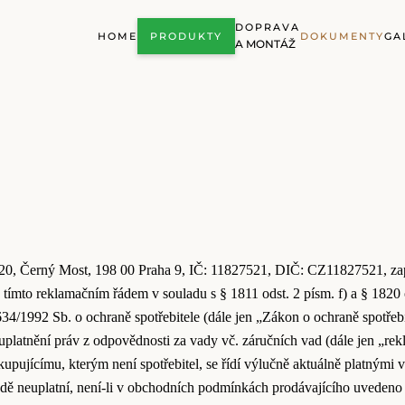
DOPRAVA
HOME
PRODUKTY
DOKUMENTY
GA
A MONTÁŽ
20, Černý Most, 198 00 Praha 9, IČ: 11827521, DIČ: CZ11827521, zap
 tímto reklamačním řádem v souladu s § 1811 odst. 2 písm. f) a § 1820
4/1992 Sb. o ochraně spotřebitele (dále jen „Zákon o ochraně spotřebit
platnění práv z odpovědnosti za vady vč. záručních vad (dále jen „rek
 kupujícímu, kterým není spotřebitel, se řídí výlučně aktuálně plat
dě neuplatní, není-li v obchodních podmínkách prodávajícího uvedeno 