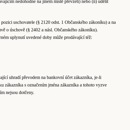
vajícím nedohodne na jiném místě převzetí) nebo (ii) udělit
 v pozici uschovatele (§ 2120 odst. 1 Občanského zákoníku) a na
ouvě o úschově (§ 2402 a násl. Občanského zákoníku).
arném uplynutí uvedené doby může prodávající též:
jící uhradí převodem na bankovní účet zákazníka, je-li
vku zákazníka s označením jména zákazníka a tohoto vyzve
tím nejsou dotčeny.