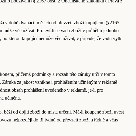
hozího používání (§ 2167 odst. 2 Občanského zákoníku). Práva z
boží v době dvanácti měsíců od převzetí zboží kupujícím (§2165
nemůže věc užívat. Projeví-li se vada zboží v průběhu jednoho
u, po kterou kupující nemůže věc užívat, v případě, že vadu vytkl
ákonem, přičemž podmínky a rozsah této záruky určí v tomto
u. Záruka za jakost vznikne i prohlášením učiněným v reklamě
nost obsah prohlášení uvedeného v reklamě, je-li pro
ma učiněna.
, běží od dojití zboží do místa určení. Má-li koupené zboží uvést
vozu nejpozději do tří týdnů od převzetí zboží a řádně a včas