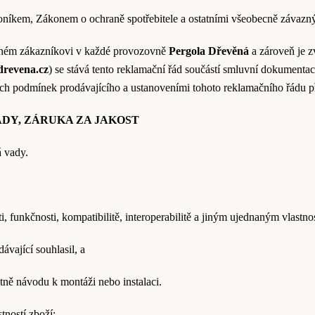
níkem, Zákonem o ochraně spotřebitele a ostatními všeobecně závazný
upném zákazníkovi v každé provozovně
Pergola Dřevěná
a zároveň je 
drevena.cz
) se stává tento reklamační řád součástí smluvní dokument
ch podmínek prodávajícího a ustanoveními tohoto reklamačního řádu p
ADY, ZÁRUKA ZA JAKOST
á vady.
, funkčnosti, kompatibilitě, interoperabilitě a jiným ujednaným vlastno
ávající souhlasil, a
tně návodu k montáži nebo instalaci.
tností zboží: