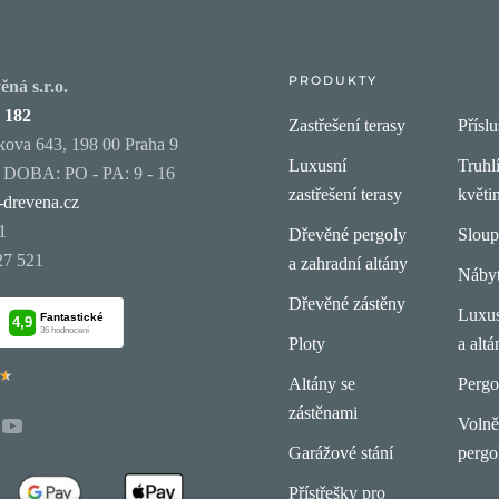
PRODUKTY
ná s.r.o.
 182
Zastřešení terasy
Příslu
ova 643, 198 00 Praha 9
Luxusní
Truhl
OBA: PO - PA: 9 - 16
zastřešení terasy
květi
-drevena.cz
1
Dřevěné pergoly
Slou
27 521
a zahradní altány
Náby
Dřevěné zástěny
Luxus
Ploty
a altá
★
★
Altány se
Pergo
zástěnami
Volně 
Garážové stání
pergo
Přístřešky pro