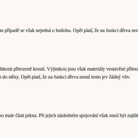
případě se však nejedná o hnilobu. Opět platí, že na funkci dřeva nem
lhkosti přirozeně kroutí. Výjimkou jsou však materiály vestavěné přím
 do stěny. Opět platí, že na funkci dřeva nemá tento jev žádný vliv.
ale části prkna. Při jejich následném spojování však musí být zajištěn