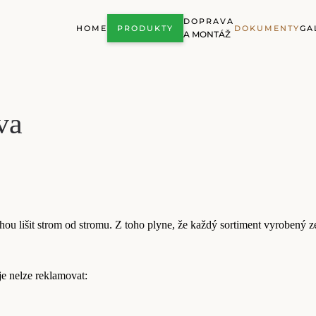
DOPRAVA
HOME
PRODUKTY
DOKUMENTY
GA
A MONTÁŽ
va
ohou lišit strom od stromu. Z toho plyne, že každý sortiment vyrobený 
je nelze reklamovat: