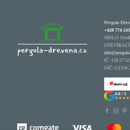
Pergola Dřevě
+420 774 143
SÍDLO: Ocelk
OTEVÍRACÍ D
info@pergola
IČ: 118 27 52
DIČ: CZ118 
4.6 / 5
★★★★
★★★★