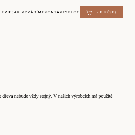
LERIE
JAK VYRÁBÍME
KONTAKTY
BLOG
-
0 KČ
(0)
ze dřeva nebude vždy stejný. V našich výrobcích má použité