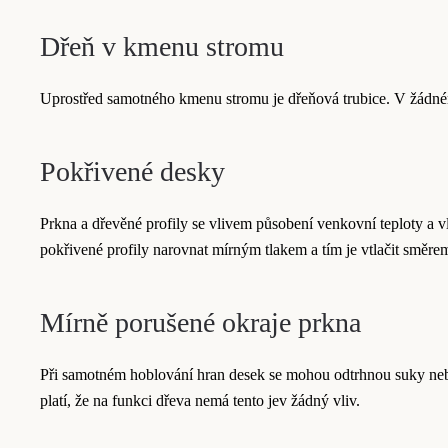
Dřeň v kmenu stromu
Uprostřed samotného kmenu stromu je dřeňová trubice. V žádném 
Pokřivené desky
Prkna a dřevěné profily se vlivem působení venkovní teploty a v
pokřivené profily narovnat mírným tlakem a tím je vtlačit směrem
Mírně porušené okraje prkna
Při samotném hoblování hran desek se mohou odtrhnou suky nebo m
platí, že na funkci dřeva nemá tento jev žádný vliv.