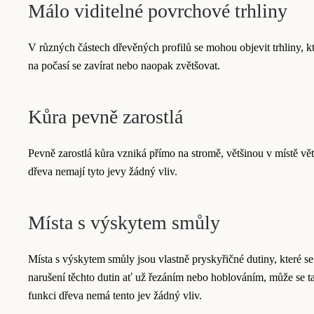
Málo viditelné povrchové trhliny
V různých částech dřevěných profilů se mohou objevit trhliny, k
na počasí se zavírat nebo naopak zvětšovat.
Kůra pevně zarostlá
Pevně zarostlá kůra vzniká přímo na stromě, většinou v místě v
dřeva nemají tyto jevy žádný vliv.
Místa s výskytem smůly
Místa s výskytem smůly jsou vlastně pryskyřičné dutiny, které 
narušení těchto dutin ať už řezáním nebo hoblováním, může se ta
funkci dřeva nemá tento jev žádný vliv.