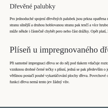
Dřevěné palubky
Pro jednoduché spojení dřevěných palubek jsou prkna opatřena n
stranu silnější a druhou hoblovanou stranu pak tenčí a více hru
může někde i částečně chybět pero nebo část drážky. Opět platí, 
Plíseň u impregnovaného dř
Při samotné impregnaci dřeva se do něj pod tlakem vtlačuje roz
vzniknou drobné černé tečky s plísní, jedná se pak především o 
většinou postačí pouhé vykartáčování plochy dřeva. Povrchové obla
funkci dřeva nemá tento jev žádný vliv.