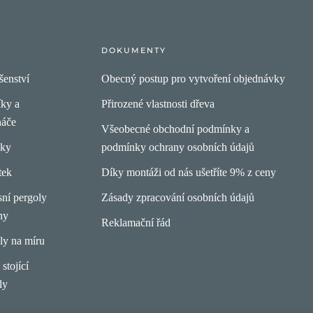
DOKUMENTY
šenství
Obecný postup pro vytvoření objednávky
íky a
Přirozené vlastnosti dřeva
náče
Všeobecné obchodní podmínky a
pky
podmínky ochrany osobních údajů
tek
Díky montáži od nás ušetříte 9% z ceny
ní pergoly
Zásady zpracování osobních údajů
ny
Reklamační řád
ly na míru
stojící
ly