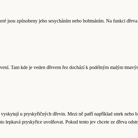
teré jsou způsobeny jeho sesycháním nebo bobtnáním. Na funkci dřeva n
ětvení. Tam kde je veden dřevem řez dochází k podélným malým tmavým 
se vyskytují u pryskyřičných dřevin. Mezi ně patří například smrk neb
to lepkavá pryskyřice uvolňovat. Pokud tento jev chcete ze dřeva odstr