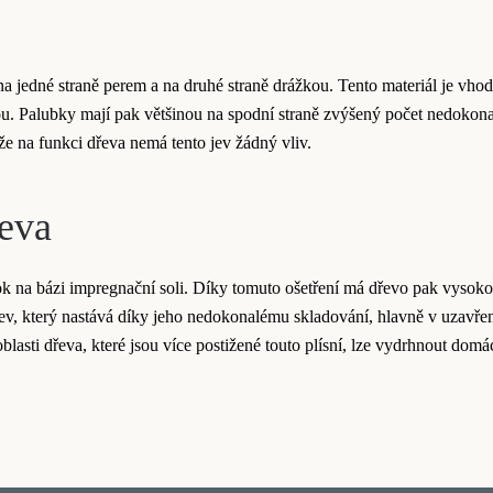
a jedné straně perem a na druhé straně drážkou. Tento materiál je vho
bou. Palubky mají pak většinou na spodní straně zvýšený počet nedokon
že na funkci dřeva nemá tento jev žádný vliv.
eva
tok na bázi impregnační soli. Díky tomuto ošetření má dřevo pak vysok
jev, který nastává díky jeho nedokonalému skladování, hlavně v uzavřen
sti dřeva, které jsou více postižené touto plísní, lze vydrhnout domácím