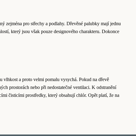
dný zejména pro střechy a podlahy. Dřevěné palubky mají jednu
alostí, který jsou však pouze designového charakteru. Dokonce
ou vlhkost a proto velmi pomalu vysychá. Pokud na dřevě
ých prostorách nebo při nedostatečné ventilaci. K odstranění
i čisticími prostředky, který obsahují chlór. Opět platí, že na