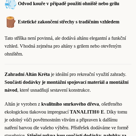
Odvod kouře v případě použití ohniště nebo grilu
Estetické zakončení střechy s tradičním vzhledem
Tato stříška není povinná, ale dodává altánu elegantní a funkční
vzhled. Vhodná zejména pro altány s grilem nebo otevřeným
ohništěm.
Zahradní Altán Kréta
je ideální pro rekreační využití zahrady.
Součástí dodávky je montážní spojovací materiál a montážní
návod
, které usnadňují sestavení konstrukce.
Altán je vyroben z
kvalitního smrkového dřeva
, ošetřeného
ekologickou tlakovou impregnací
TANALITH® E
. Díky tomu
je odolný vůči povětrnostním vlivům a připraven k dalšímu
natření barvou dle vašeho výběru. Přístřešek dodáváme ve formě
stavebnice.
Střešní prkna jsou součástí dodávky, palubky za