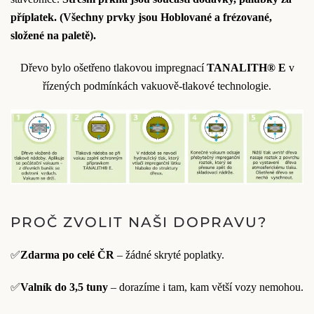
příplatek.
(Všechny prvky jsou Hoblované a frézované,
složené na paletě).
Dřevo bylo ošetřeno tlakovou impregnací
TANALITH® E
v
řízených podmínkách vakuově-tlakové technologie.
PROČ ZVOLIT NAŠI DOPRAVU?
✅
Zdarma po celé ČR
– žádné skryté poplatky.
✅
Valník do 3,5 tuny
– dorazíme i tam, kam větší vozy nemohou.