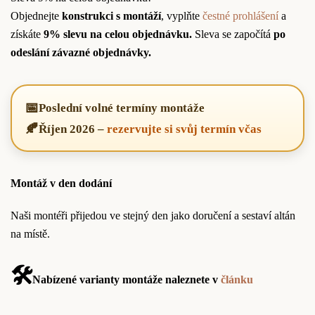
Objednejte
konstrukci s montáží
, vyplňte
čestné prohlášení
a
získáte
9% slevu na celou objednávku.
Sleva se započítá
po
odeslání závazné objednávky.
📅
Poslední volné termíny montáže
🍂
Říjen 2026
–
rezervujte si svůj termín včas
Montáž v den dodání
Naši montéři přijedou ve stejný den jako doručení a sestaví altán
na místě.
🛠️
Nabízené varianty montáže naleznete v
článku