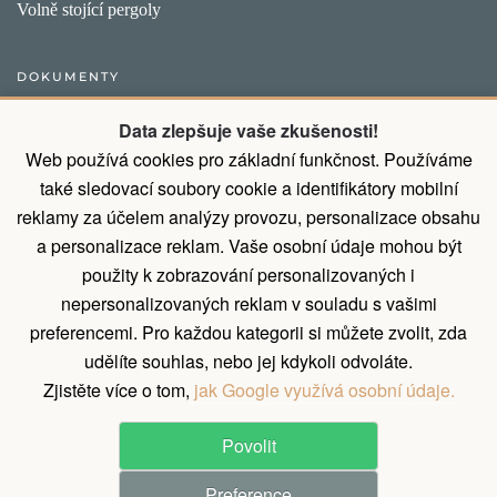
Volně stojící pergoly
DOKUMENTY
Obecný postup pro vytvoření objednávky
Data zlepšuje vaše zkušenosti!
Web používá cookies pro základní funkčnost. Používáme
Přirozené vlastnosti dřeva
také sledovací soubory cookie a identifikátory mobilní
Všeobecné obchodní podmínky a podmínky ochrany osobních
reklamy za účelem analýzy provozu, personalizace obsahu
údajů
a personalizace reklam. Vaše osobní údaje mohou být
Díky montáži od nás ušetříte 9% z ceny
použity k zobrazování personalizovaných i
nepersonalizovaných reklam v souladu s vašimi
Zásady zpracování osobních údajů
preferencemi. Pro každou kategorii si můžete zvolit, zda
Reklamační řád
udělíte souhlas, nebo jej kdykoli odvoláte.
Zjistěte více o tom,
jak Google využívá osobní údaje.
Povolit
©
2026
All rights reserved.
Preference
Pergola Dřevěná s.r.o.