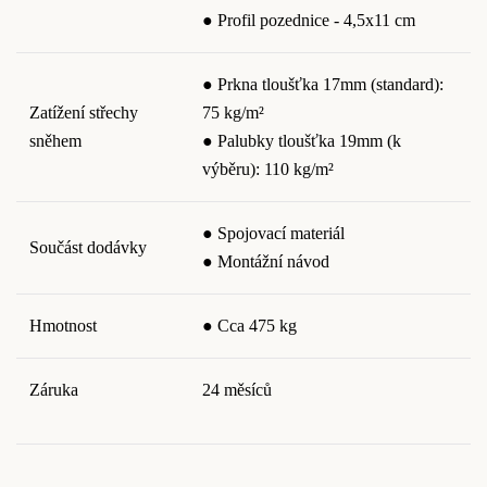
● Profil pozednice - 4,5x11 cm
● Prkna tloušťka 17mm (standard):
Zatížení střechy
75 kg/m²
sněhem
● Palubky tloušťka 19mm (k
výběru): 110 kg/m²
● Spojovací materiál
Součást dodávky
● Montážní návod
Hmotnost
● Cca 475 kg
Záruka
24 měsíců