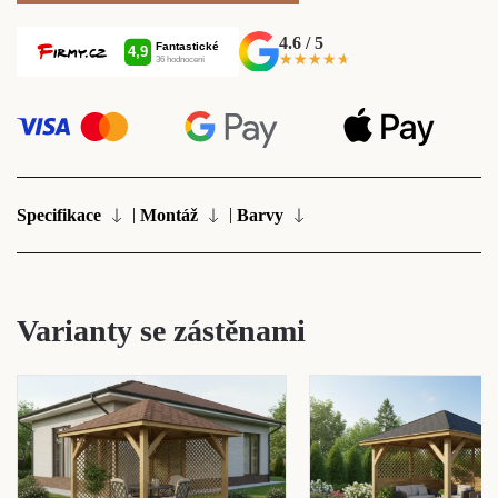
4.6 / 5
★★★★★
★★★★★
|
|
Specifikace
Montáž
Barvy
Varianty se zástěnami