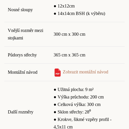
● 12x12cm
Nosné sloupy
● 14x14cm BSH (k výběru)
Vnější rozměr mezi
300 cm x 300 cm
stojkami
Půdorys střechy
365 cm x 365 cm
Zobrazit montážní návod
Montážní návod
● Užitná plocha: 9 m²
● Výška průchodu: 200 cm
● Celková výška: 300 cm
Další rozměry
● Sklon střechy: 28⁰
● Krokve, šikmé vzpěry profil -
4,5x11 cm