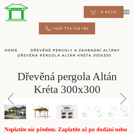
-
0 KČ
(0)
Přejít na hlavní obsah
+420 774 143 182
HOME
DŘEVĚNÉ PERGOLY A ZAHRADNÍ ALTÁNY
DŘEVĚNÁ PERGOLA ALTÁN KRÉTA 300X300
Dřevěná pergola Altán
Kréta 300x300
Neplatíte nic předem. Zaplatíte až po dodání nebo