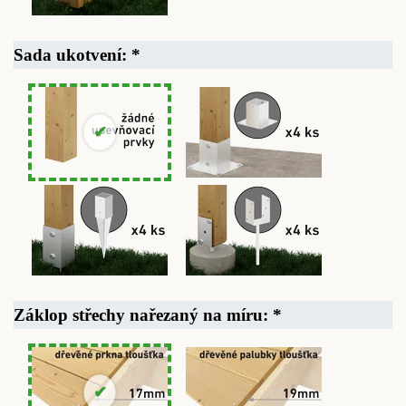
Sada ukotvení:
*
Záklop střechy nařezaný na míru:
*