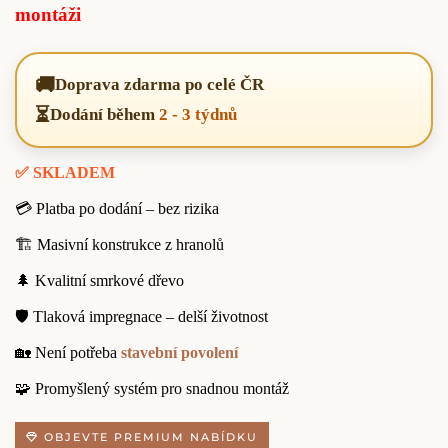
montáži
🚚
Doprava zdarma po celé ČR
⏳
Dodání během
2 - 3 týdnů
✅ SKLADEM
💳 Platba po dodání – bez rizika
🏗️ Masivní konstrukce z hranolů
🌲 Kvalitní smrkové dřevo
🛡️ Tlaková impregnace – delší životnost
🏡 Není potřeba
stavební povolení
🧩 Promyšlený systém pro snadnou montáž
OBJEVTE PREMIUM NABÍDKU