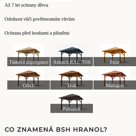
Až 7 let ochrany dřeva
Odolnost vůči povětrnostním vlivům
Ochrana před houbami a plísněmi
Tlaková impregnace
Antracit RAL 7016
Pinie
Ořech
Teak
Mahagon
Palisandr
CO ZNAMENÁ BSH HRANOL?