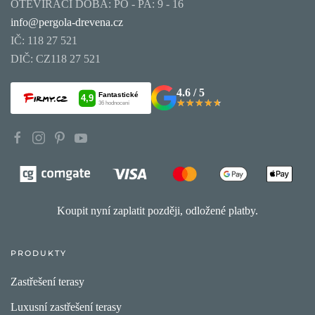
OTEVÍRACÍ DOBA: PO - PA: 9 - 16
info@pergola-drevena.cz
IČ: 118 27 521
DIČ: CZ118 27 521
4.6 / 5
★★★★★
★★★★★
Koupit nyní zaplatit později, odložené platby.
PRODUKTY
Zastřešení terasy
Luxusní zastřešení terasy