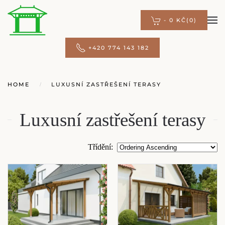
-
0 KČ
(0)
Přejít na hlavní obsah
+420 774 143 182
HOME
LUXUSNÍ ZASTŘEŠENÍ TERASY
Luxusní zastřešení terasy
Třídění
: