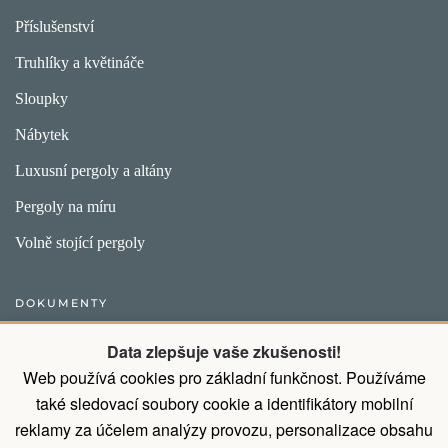
Příslušenství
Truhlíky a květináče
Sloupky
Nábytek
Luxusní pergoly a altány
Pergoly na míru
Volně stojící pergoly
DOKUMENTY
Obecný postup pro vytvoření objednávky
Data zlepšuje vaše zkušenosti!
Web používá cookies pro základní funkčnost. Používáme
Přirozené vlastnosti dřeva
také sledovací soubory cookie a identifikátory mobilní
Všeobecné obchodní podmínky a podmínky ochrany osobních
reklamy za účelem analýzy provozu, personalizace obsahu
údajů