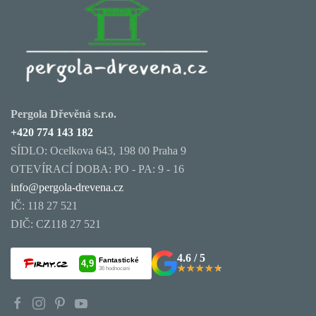
Pergola Dřevěná s.r.o.
+420 774 143 182
SÍDLO: Ocelkova 643, 198 00 Praha 9
OTEVÍRACÍ DOBA: PO - PA: 9 - 16
info@pergola-drevena.cz
IČ: 118 27 521
DIČ: CZ118 27 521
4.6 / 5
★★★★★
★★★★★