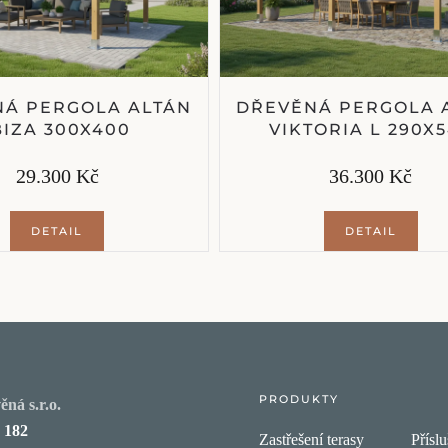
Á PERGOLA ALTÁN
DŘEVĚNÁ PERGOLA 
BIZA 300X400
VIKTORIA L 290X
29.300 Kč
36.300 Kč
DETAIL
DETAIL
PRODUKTY
ná s.r.o.
 182
Zastřešení terasy
Příslu