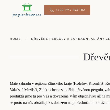
+420 774 143 182
Přejít na hlavní obsah
HOME
DŘEVĚNÉ PERGOLY A ZAHRADNÍ ALTÁNY ZL
Dřevěn
Máte zahradu v regionu Zlínského kraje (Holešov, Kroměříž, R
Valašské Meziříčí, Zlín) a chcete si pořídit dřevěnou pergolu, zah
produktů jsme tu pro Vás a dovezeme Vám objednávku až na mís
se proto na nás obrátit, jak s dotazem na profesionální montáž a