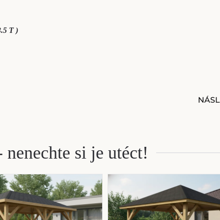
.5 T )
NÁSL
 nenechte si je utéct!