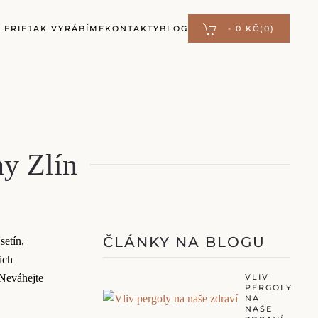
LERIE
JAK VYRÁBÍME
KONTAKTY
BLOG
-
0 KČ
(0)
ny Zlín
ČLÁNKY NA BLOGU
setín,
ich
 Neváhejte
VLIV
PERGOLY
NA
NAŠE