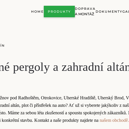
DOPRAVA
HOME
PRODUKTY
DOKUMENTY
GA
A MONTÁŽ
ÍN
é pergoly a zahradní altá
ožnov pod Radhoštěm, Otrokovice, Uherské Hradiště, Uherský Brod, V
radní altán, plot či přístřešek na auto? Ať už si vyberete jakýkoliv z naš
to. Máme za sebou léta zkušeností a spoustu spokojených zákazníků.
ni konkrétní stavbu. Kontakt a naše produkty najdete na
našem obchodě.