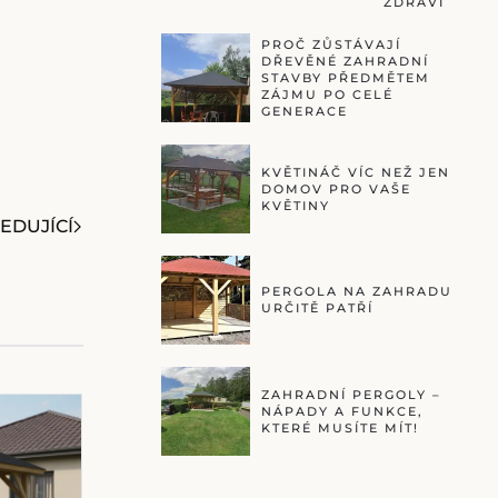
ZDRAVÍ
PROČ ZŮSTÁVAJÍ
DŘEVĚNÉ ZAHRADNÍ
STAVBY PŘEDMĚTEM
ZÁJMU PO CELÉ
GENERACE
KVĚTINÁČ VÍC NEŽ JEN
DOMOV PRO VAŠE
KVĚTINY
EDUJÍCÍ
PERGOLA NA ZAHRADU
URČITĚ PATŘÍ
ZAHRADNÍ PERGOLY –
NÁPADY A FUNKCE,
KTERÉ MUSÍTE MÍT!