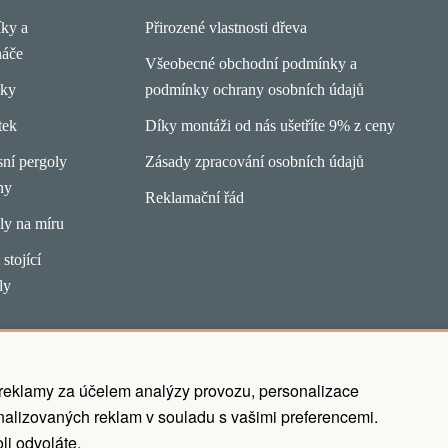
íky a
Přirozené vlastnosti dřeva
náče
Všeobecné obchodní podmínky a
pky
podmínky ochrany osobních údajů
tek
Díky montáži od nás ušetříte 9% z ceny
ní pergoly
Zásady zpracování osobních údajů
ny
Reklamační řád
ly na míru
stojící
ly
 reklamy za účelem analýzy provozu, personalizace
alizovaných reklam v souladu s vašimi preferencemi.
li odvoláte.