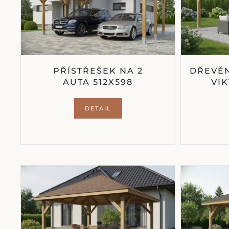
PŘÍSTŘEŠEK NA 2
DŘEVĚN
AUTA 512X598
VIK
DETAIL