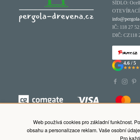
SÍDLO: Ocelk
OTEVÍRACÍ D
info@pergola
IČ: 118 27 52
DIČ: CZ118 
4.6 / 5
★★★★
★★★★
Koupit nyní zaplatit později, odložené p
Web používá cookies pro základní funkčnost. Po
obsahu a personalizace reklam. Vaše osobní údaje
Pro každo