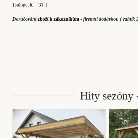
{snippet id="31"}
Doručování
zboží k zákazníkům -
firemní dodávkou ( valnik 3
Hity sezóny -