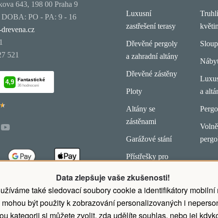
ova 643, 198 00 Praha 9
Luxusní
Truhl
OBA: PO - PA: 9 - 16
zastřešení terasy
květi
-drevena.cz
1
Dřevěné pergoly
Slou
27 521
a zahradní altány
Náby
Dřevěné zástěny
Luxus
Ploty
a altá
★
★
Altány se
Pergo
zástěnami
Volně 
Garážové stání
pergo
Přístřešky pro
koně
Data zlepšuje vaše zkušenosti!
latby.
užíváme také sledovací soubory cookie a identifikátory mobilní
 mohou být použity k zobrazování personalizovaných i neperson
u kategorii si můžete zvolit, zda udělíte souhlas, nebo jej kdyko