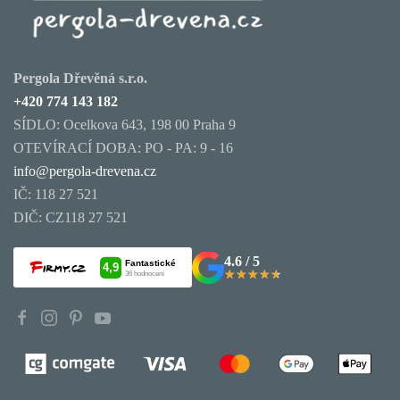
Pergola Dřevěná s.r.o.
+420 774 143 182
SÍDLO: Ocelkova 643, 198 00 Praha 9
OTEVÍRACÍ DOBA: PO - PA: 9 - 16
info@pergola-drevena.cz
IČ: 118 27 521
DIČ: CZ118 27 521
4.6 / 5
★★★★★
★★★★★