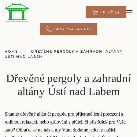
-
0 KČ
(0)
Přejít na hlavní obsah
+420 774 143 182
HOME
DŘEVĚNÉ PERGOLY A ZAHRADNÍ ALTÁNY
ÚSTÍ NAD LABEM
Dřevěné pergoly a zahradní
altány Ústí nad Labem
Sháníte dřevěný altán či pergolu pro příjemné letní posezení s
rodinou, relaxaci, nebo grilování s přáteli či přístřešek pro Vaše
auto? Obraťte se na nás a my Vám dodáme jeden z našich