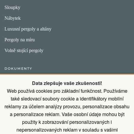
Sloupky
Nábytek
Luxusní pergoly a altány
Pergoly na míru
Volně stojící pergoly
DOKUMENTY
Obecný postup pro vytvoření objednávky
Data zlepšuje vaše zkušenosti!
Web používá cookies pro základní funkčnost. Používáme
Přirozené vlastnosti dřeva
také sledovací soubory cookie a identifikátory mobilní
Všeobecné obchodní podmínky a podmínky ochrany osobních
reklamy za účelem analýzy provozu, personalizace obsahu
údajů
a personalizace reklam. Vaše osobní údaje mohou být
Díky montáži od nás ušetříte 9% z ceny
použity k zobrazování personalizovaných i
nepersonalizovaných reklam v souladu s vašimi
Zásady zpracování osobních údajů