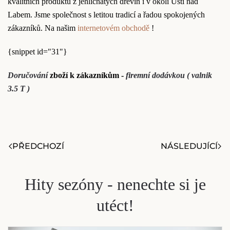
kvalitních produktů z jehličnatých dřevin i v okolí Ústí nad
Labem. Jsme společnost s letitou tradicí a řadou spokojených
zákazníků. Na našim
internetovém obchodě
!
{snippet id="31"}
Doručování
zboží k zákazníkům -
firemní dodávkou ( valnik
3.5 T )
PŘEDCHOZÍ
NÁSLEDUJÍCÍ
Hity sezóny - nenechte si je
utéct!