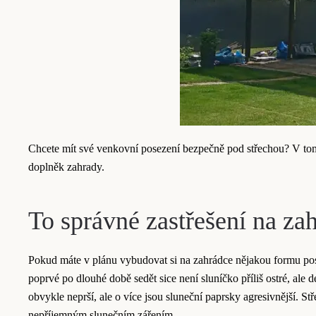
Chcete mít své venkovní posezení bezpečně pod střechou? V tom 
doplněk zahrady.
To správné zastřešení na za
Pokud máte v plánu vybudovat si na zahrádce nějakou formu pose
poprvé po dlouhé době sedět sice není sluníčko příliš ostré, ale 
obvykle neprší, ale o více jsou sluneční paprsky agresivnější. S
nepříjemným slunečním zářením.