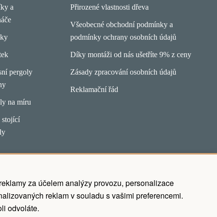
íky a
Přirozené vlastnosti dřeva
náče
Všeobecné obchodní podmínky a
pky
podmínky ochrany osobních údajů
tek
Díky montáži od nás ušetříte 9% z ceny
ní pergoly
Zásady zpracování osobních údajů
ny
Reklamační řád
ly na míru
stojící
ly
 reklamy za účelem analýzy provozu, personalizace
alizovaných reklam v souladu s vašimi preferencemi.
li odvoláte.