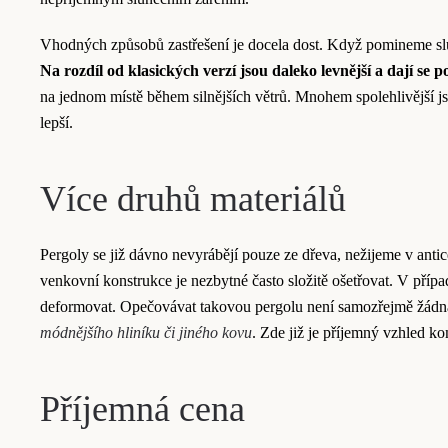
Vhodných způsobů zastřešení je docela dost. Když pomineme sluneč
Na rozdíl od klasických verzí jsou daleko levnější a dají se 
na jednom místě během silnějších větrů. Mnohem spolehlivější jsou
lepší.
Více druhů materiálů
Pergoly se již dávno nevyrábějí pouze ze dřeva, nežijeme v antice.
venkovní konstrukce je nezbytné často složitě ošetřovat. V přípa
deformovat. Opečovávat takovou pergolu není samozřejmě žádná 
módnějšího hliníku či jiného kovu
. Zde již je příjemný vzhled k
Příjemná cena