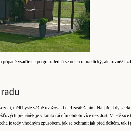
případě vsaďte na pergolu. Jedná se nejen o praktický, ale rovněž i z
hradu
zení, měli byste vážně uvažovat i nad zastřešením. Na jaře, kdy se d
dešťových přeháněk je v tomto ročním období více než dost. V létě sice 
třecha je tedy vhodným způsobem, jak se ochránit jak před deštěm, tak i 