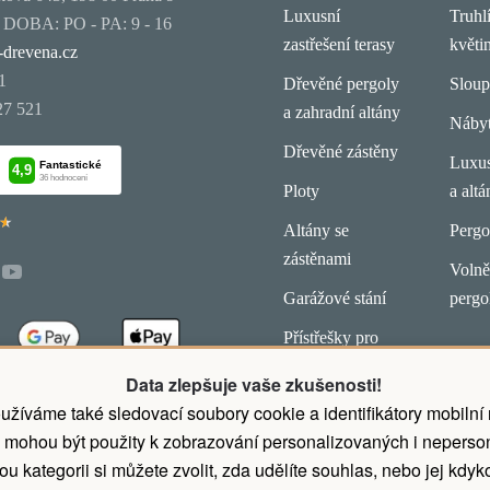
Luxusní
Truhl
OBA: PO - PA: 9 - 16
zastřešení terasy
květi
-drevena.cz
1
Dřevěné pergoly
Slou
27 521
a zahradní altány
Náby
Dřevěné zástěny
Luxus
Ploty
a altá
★
★
Altány se
Pergo
zástěnami
Volně 
Garážové stání
pergo
Přístřešky pro
koně
Data zlepšuje vaše zkušenosti!
latby.
užíváme také sledovací soubory cookie a identifikátory mobilní
 mohou být použity k zobrazování personalizovaných i neperson
u kategorii si můžete zvolit, zda udělíte souhlas, nebo jej kdyko