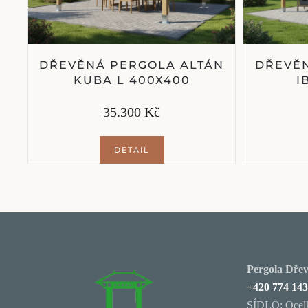
DŘEVĚNÁ PERGOLA ALTÁN
DŘEVĚN
KUBA L 400X400
I
35.300 Kč
DETAIL
Pergola Dřevě
+420 774 143
SÍDLO: Ocelk