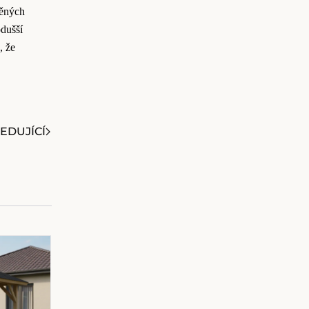
běných
dušší
, že
EDUJÍCÍ