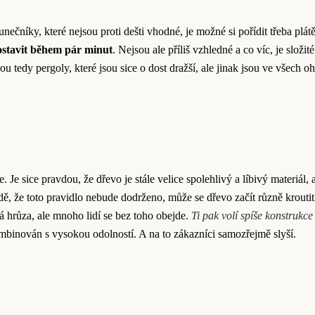
níky, které nejsou proti dešti vhodné, je možné si pořídit třeba plátě
postavit během pár minut
. Nejsou ale příliš vzhledné a co víc, je složité
 tedy pergoly, které jsou sice o dost dražší, ale jinak jsou ve všech o
 Je sice pravdou, že dřevo je stále velice spolehlivý a líbivý materiál, 
dě, že toto pravidlo nebude dodrženo, může se dřevo začít různě kroutit
hrůza, ale mnoho lidí se bez toho obejde.
Ti pak volí spíše konstrukce 
ombinován s vysokou odolností. A na to zákazníci samozřejmě slyší.