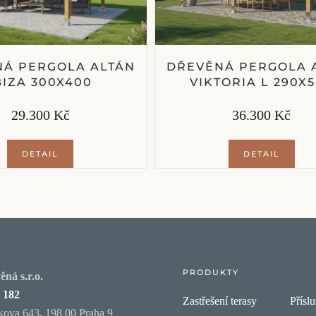
Á PERGOLA ALTÁN
DŘEVĚNÁ PERGOLA 
BIZA 300X400
VIKTORIA L 290X
29.300 Kč
36.300 Kč
DETAIL
DETAIL
PRODUKTY
ná s.r.o.
 182
Zastřešení terasy
Příslu
ova 643, 198 00 Praha 9