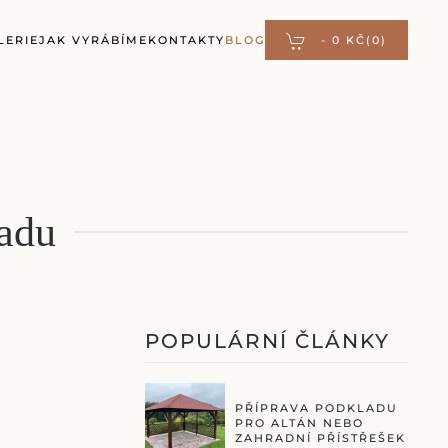
LERIE
JAK VYRÁBÍME
KONTAKTY
BLOG
-
0 KČ
(0)
radu
POPULÁRNÍ ČLÁNKY
PŘÍPRAVA PODKLADU
PRO ALTÁN NEBO
ZAHRADNÍ PŘÍSTŘEŠEK