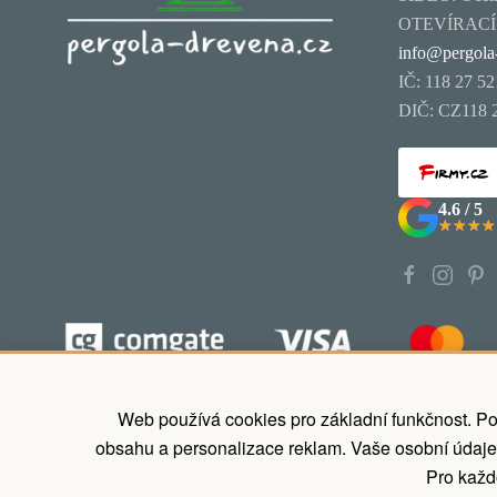
OTEVÍRACÍ D
info@pergola
IČ: 118 27 52
DIČ: CZ118 
4.6 / 5
★★★★
★★★★
Koupit nyní zaplatit později, odložené p
Web používá cookies pro základní funkčnost. Po
obsahu a personalizace reklam. Vaše osobní údaje
Pro každo