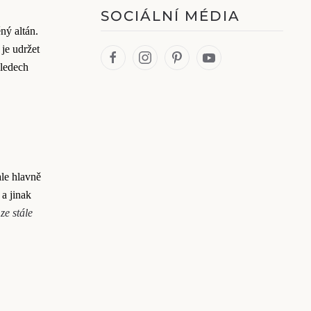
SOCIÁLNÍ MÉDIA
ný altán.
 je udržet
hledech
ale hlavně
 a jinak
ze stále