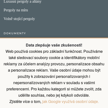
Luxusní pergoly a altány
Pergoly na míru
Volně stojící pergoly
DOKUMENTY
Obecný postup pro vytvoření objednávky
Data zlepšuje vaše zkušenosti!
Web používá cookies pro základní funkčnost. Používáme
Přirozené vlastnosti dřeva
také sledovací soubory cookie a identifikátory mobilní
Všeobecné obchodní podmínky a podmínky ochrany osobních
reklamy za účelem analýzy provozu, personalizace obsahu
údajů
a personalizace reklam. Vaše osobní údaje mohou být
Díky montáži od nás ušetříte 9% z ceny
použity k zobrazování personalizovaných i
nepersonalizovaných reklam v souladu s vašimi
Zásady zpracování osobních údajů
preferencemi. Pro každou kategorii si můžete zvolit, zda
Reklamační řád
udělíte souhlas, nebo jej kdykoli odvoláte.
Zjistěte více o tom,
jak Google využívá osobní údaje.