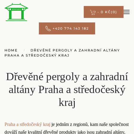
-
0 KČ
(0)
Přejít na hlavní obsah
+420 774 143 182
HOME
DŘEVĚNÉ PERGOLY A ZAHRADNÍ ALTÁNY
PRAHA A STŘEDOČESKÝ KRAJ
Dřevěné pergoly a zahradní
altány Praha a středočeský
kraj
Praha a středočeský kraj
je jedním z regionů, kam naše společnost
dováží naše kvalitní dřevěné produkty jako jsou zahradní altány,