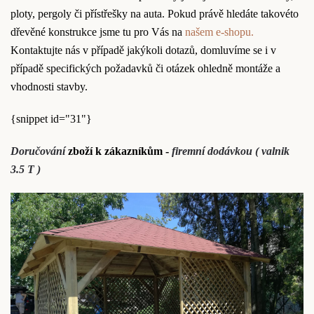
ploty, pergoly či přístřešky na auta. Pokud právě hledáte takovéto
dřevěné konstrukce jsme tu pro Vás na
našem e-shopu.
Kontaktujte nás v případě jakýkoli dotazů, domluvíme se i v
případě specifických požadavků či otázek ohledně montáže a
vhodnosti stavby.
{snippet id="31"}
Doručování
zboží k zákazníkům -
firemní dodávkou ( valnik
3.5 T )