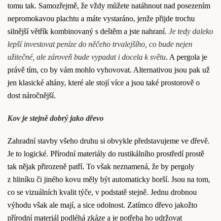
tomu tak. Samozřejmě, že vždy můžete natáhnout nad posezením
nepromokavou plachtu a máte vystaráno, jenže přijde trochu
silnější větřík kombinovaný s deštěm a jste nahraní.
Je tedy daleko
lepší investovat peníze do něčeho trvalejšího, co bude nejen
užitečné, ale zároveň bude vypadat i docela k světu
. A pergola je
právě tím, co by vám mohlo vyhovovat. Alternativou jsou pak už
jen klasické altány, které ale stojí více a jsou také prostorově o
dost náročnější.
Kov je stejně dobrý jako dřevo
Zahradní stavby všeho druhu si obvykle představujeme ve dřevě.
Je to logické. Přírodní materiály do rustikálního prostředí prostě
tak nějak přirozeně patří. To však neznamená, že by pergoly
z hliníku či jiného kovu měly být automaticky horší. Jsou na tom,
co se vizuálních kvalit týče, v podstatě stejně. Jednu drobnou
výhodu však ale mají, a sice odolnost. Zatímco dřevo jakožto
přírodní materiál podléhá zkáze a je potřeba ho udržovat