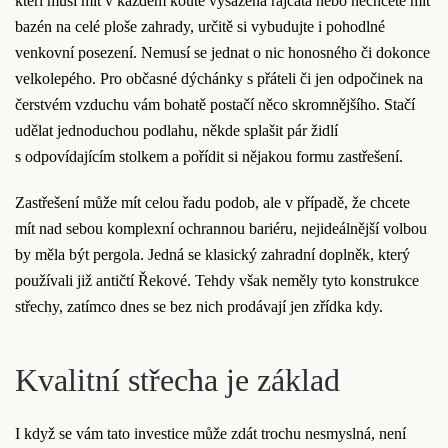
kteří musí mít v každém koutě vysázená rajčata nebo nechcete mít
bazén na celé ploše zahrady, určitě si vybudujte i pohodlné
venkovní posezení. Nemusí se jednat o nic honosného či dokonce
velkolepého. Pro občasné dýchánky s přáteli či jen odpočinek na
čerstvém vzduchu vám bohatě postačí něco skromnějšího. Stačí
udělat jednoduchou podlahu, někde splašit pár židlí
s odpovídajícím stolkem a pořídit si nějakou formu zastřešení.
Zastřešení může mít celou řadu podob, ale v případě, že chcete
mít nad sebou komplexní ochrannou bariéru, nejideálnější volbou
by měla být pergola. Jedná se klasický zahradní doplněk, který
používali již antičtí Řekové. Tehdy však neměly tyto konstrukce
střechy, zatímco dnes se bez nich prodávají jen zřídka kdy.
Kvalitní střecha je základ
I když se vám tato investice může zdát trochu nesmyslná, není