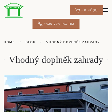
-
0 KČ
(0)
Přejít na hlavní obsah
+420 774 143 182
HOME
BLOG
VHODNÝ DOPLNĚK ZAHRADY
Vhodný doplněk zahrady