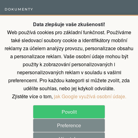
DOKUMENTY
Obecný postup pro vytvoření objednávky
Data zlepšuje vaše zkušenosti!
Web používá cookies pro základní funkčnost. Používáme
Přirozené vlastnosti dřeva
také sledovací soubory cookie a identifikátory mobilní
Všeobecné obchodní podmínky a podmínky ochrany osobních
reklamy za účelem analýzy provozu, personalizace obsahu
údajů
a personalizace reklam. Vaše osobní údaje mohou být
Díky montáži od nás ušetříte 9% z ceny
použity k zobrazování personalizovaných i
nepersonalizovaných reklam v souladu s vašimi
Zásady zpracování osobních údajů
preferencemi. Pro každou kategorii si můžete zvolit, zda
Reklamační řád
udělíte souhlas, nebo jej kdykoli odvoláte.
Zjistěte více o tom,
jak Google využívá osobní údaje.
Povolit
©
2026
All rights reserved.
Preference
Pergola Dřevěná s.r.o.
Realization ♥ JOOMLA GURU