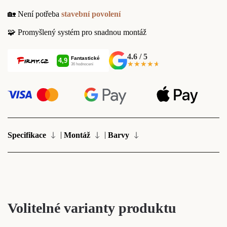
🏡 Není potřeba
stavební povolení
🧩 Promyšlený systém pro snadnou montáž
4.6 / 5
★★★★★
★★★★★
|
|
Specifikace
Montáž
Barvy
Volitelné varianty produktu