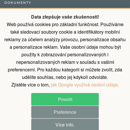
DOKUMENTY
Obecný postup pro vytvoření objednávky
Data zlepšuje vaše zkušenosti!
Web používá cookies pro základní funkčnost. Používáme
Přirozené vlastnosti dřeva
také sledovací soubory cookie a identifikátory mobilní
Všeobecné obchodní podmínky a podmínky ochrany osobních
reklamy za účelem analýzy provozu, personalizace obsahu
údajů
a personalizace reklam. Vaše osobní údaje mohou být
Díky montáži od nás ušetříte 9% z ceny
použity k zobrazování personalizovaných i
nepersonalizovaných reklam v souladu s vašimi
Zásady zpracování osobních údajů
preferencemi. Pro každou kategorii si můžete zvolit, zda
Reklamační řád
udělíte souhlas, nebo jej kdykoli odvoláte.
Zjistěte více o tom,
jak Google využívá osobní údaje.
Povolit
©
2026
All rights reserved.
Preference
Pergola Dřevěná s.r.o.
Realization ♥ JOOMLA GURU
Více info.
DO KOŠÍKU