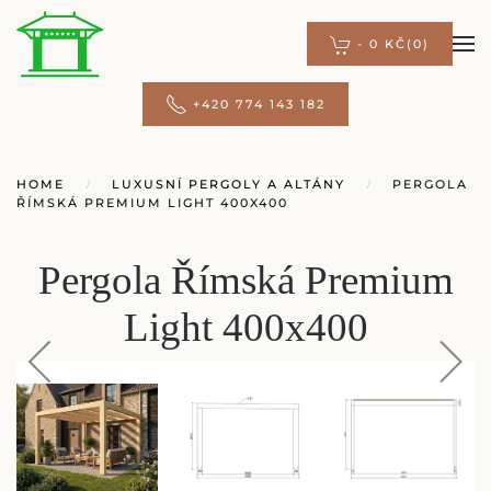
-
0 KČ
(0)
Přejít na hlavní obsah
+420 774 143 182
HOME
LUXUSNÍ PERGOLY A ALTÁNY
PERGOLA
ŘÍMSKÁ PREMIUM LIGHT 400X400
Pergola Římská Premium
Light 400x400