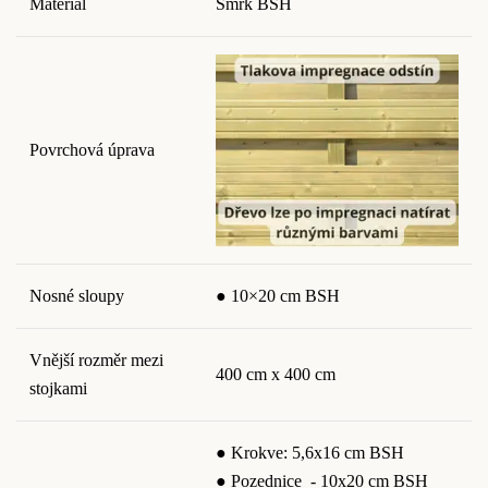
Materiál
Smrk BSH
Povrchová úprava
Nosné sloupy
● 10×20 cm BSH
Vnější rozměr mezi
400 cm x 400 cm
stojkami
● Krokve: 5,6x16 cm BSH
● Pozednice - 10x20 cm BSH