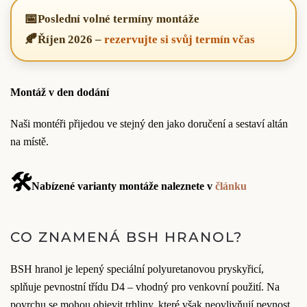
📅
Poslední volné termíny montáže
🍂
Říjen 2026
–
rezervujte si svůj termín včas
Montáž v den dodání
Naši montéři přijedou ve stejný den jako doručení a sestaví altán
na místě.
🛠️
Nabízené varianty montáže naleznete v
článku
CO ZNAMENÁ BSH HRANOL?
BSH hranol je lepený speciální polyuretanovou pryskyřicí,
splňuje pevnostní třídu D4 – vhodný pro venkovní použití. Na
povrchu se mohou objevit trhliny, které však neovlivňují pevnost