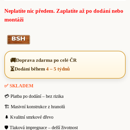
Neplatíte nic předem. Zaplatíte až po dodání nebo
montáži
🚚
Doprava zdarma po celé ČR
⏳
Dodání během
4 – 5 týdnů
✅ SKLADEM
💳 Platba po dodání – bez rizika
🏗️ Masivní konstrukce z hranolů
🌲 Kvalitní smrkové dřevo
🛡️ Tlaková impregnace – delší životnost