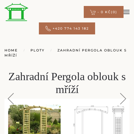
-
0 KČ
(0)
Přejít na hlavní obsah
+420 774 143 182
HOME
PLOTY
ZAHRADNÍ PERGOLA OBLOUK S
MŘÍŽÍ
Zahradní Pergola oblouk s
mříží