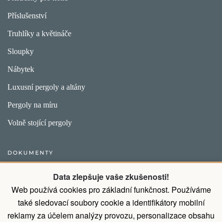
Příslušenství
Truhlíky a květináče
Sloupky
Nábytek
Luxusní pergoly a altány
Pergoly na míru
Volně stojící pergoly
DOKUMENTY
Obecný postup pro vytvoření objednávky
Data zlepšuje vaše zkušenosti!
Web používá cookies pro základní funkčnost. Používáme
Přirozené vlastnosti dřeva
také sledovací soubory cookie a identifikátory mobilní
Všeobecné obchodní podmínky a podmínky ochrany osobních
reklamy za účelem analýzy provozu, personalizace obsahu
údajů