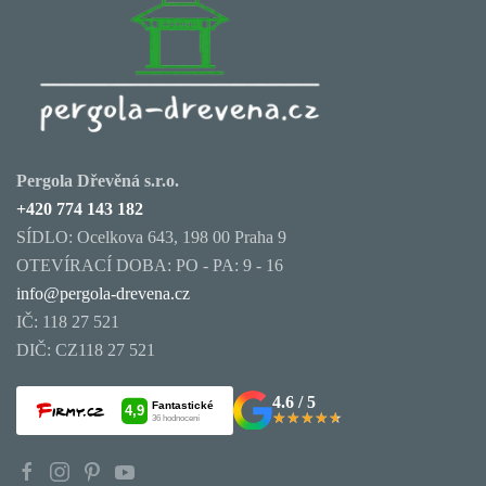
Pergola Dřevěná s.r.o.
+420 774 143 182
SÍDLO: Ocelkova 643, 198 00 Praha 9
OTEVÍRACÍ DOBA: PO - PA: 9 - 16
info@pergola-drevena.cz
IČ: 118 27 521
DIČ: CZ118 27 521
4.6 / 5
★★★★★
★★★★★