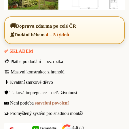
🚚
Doprava zdarma po celé ČR
⏳
Dodání během
4 – 5 týdnů
✅ SKLADEM
💳 Platba po dodání – bez rizika
🏗️ Masivní konstrukce z hranolů
🌲 Kvalitní smrkové dřevo
🛡️ Tlaková impregnace – delší životnost
🏡 Není potřeba
stavební povolení
🧩 Promyšlený systém pro snadnou montáž
4.6 / 5