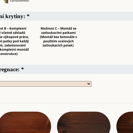
ní krytiny:
*
pregnace:
*