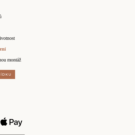
ů
ivotnost
ení
nou montáž
BÍDKU