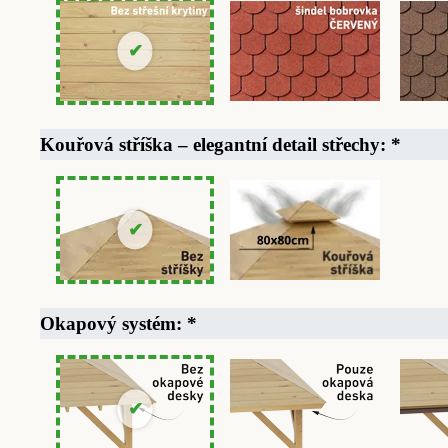
Kouřová stříška – elegantní detail střechy:
*
Okapový systém:
*