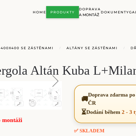
DOPRAVA
HOME
PRODUKTY
DOKUMENTY
GA
A MONTÁŽ
 400X400 SE ZÁSTĚNAMI
ALTÁNY SE ZÁSTĚNAMI
D
ergola Altán Kuba L+Mila
Doprava zdarma po 
🚚
ČR
⏳
Dodání během
2 - 3 
o montáži
✅ SKLADEM