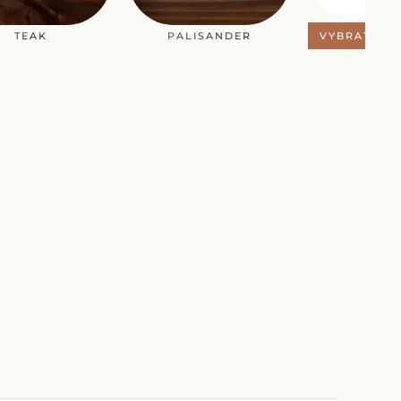
TEAK
PALISANDER
VYBRAT JIN