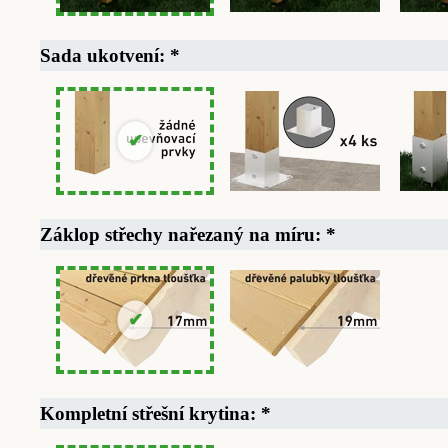
Sada ukotvení:
*
Záklop střechy nařezaný na míru:
*
Kompletní střešní krytina:
*