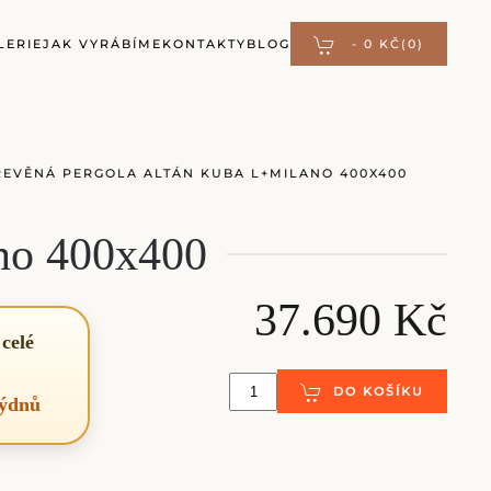
LERIE
JAK VYRÁBÍME
KONTAKTY
BLOG
-
0 KČ
(0)
ŘEVĚNÁ PERGOLA ALTÁN KUBA L+MILANO 400X400
no 400x400
37.690 Kč
celé
DO KOŠÍKU
týdnů