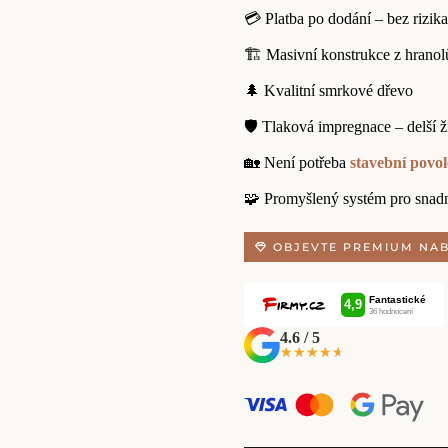
💳 Platba po dodání – bez rizika
🏗️ Masivní konstrukce z hranol
🌲 Kvalitní smrkové dřevo
🛡️ Tlaková impregnace – delší ž
🏡 Není potřeba
stavební povol
🧩 Promyšlený systém pro snad
OBJEVTE PREMIUM NA
4.6 / 5
★★★★★
★★★★★