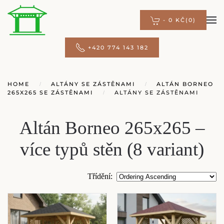
-
0 KČ
(0)
Přejít na hlavní obsah
+420 774 143 182
HOME
ALTÁNY SE ZÁSTĚNAMI
ALTÁN BORNEO
265X265 SE ZÁSTĚNAMI
ALTÁNY SE ZÁSTĚNAMI
Altán Borneo 265x265 –
více typů stěn (8 variant)
Třídění
: