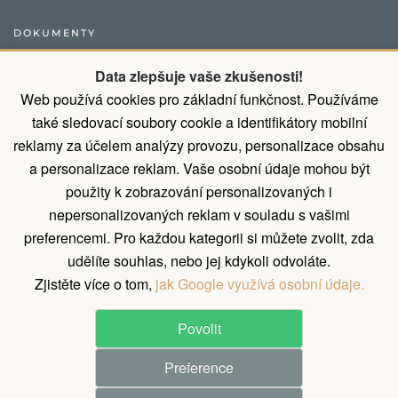
DOKUMENTY
Obecný postup pro vytvoření objednávky
Data zlepšuje vaše zkušenosti!
Web používá cookies pro základní funkčnost. Používáme
Přirozené vlastnosti dřeva
také sledovací soubory cookie a identifikátory mobilní
Všeobecné obchodní podmínky a podmínky ochrany osobních
reklamy za účelem analýzy provozu, personalizace obsahu
údajů
a personalizace reklam. Vaše osobní údaje mohou být
Díky montáži od nás ušetříte 9% z ceny
použity k zobrazování personalizovaných i
nepersonalizovaných reklam v souladu s vašimi
Zásady zpracování osobních údajů
preferencemi. Pro každou kategorii si můžete zvolit, zda
Reklamační řád
udělíte souhlas, nebo jej kdykoli odvoláte.
Zjistěte více o tom,
jak Google využívá osobní údaje.
Povolit
©
2026
All rights reserved.
Preference
Pergola Dřevěná s.r.o.