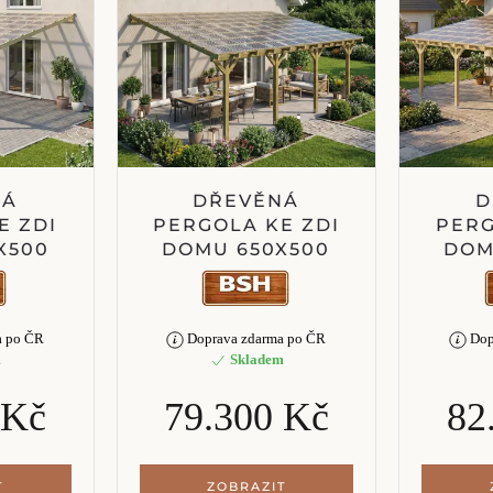
NÁ
DŘEVĚNÁ
D
E ZDI
PERGOLA KE ZDI
PERG
X500
DOMU 650X500
DOM
a po ČR
Doprava zdarma po ČR
Dop
m
Skladem
 Kč
79.300 Kč
82
T
ZOBRAZIT