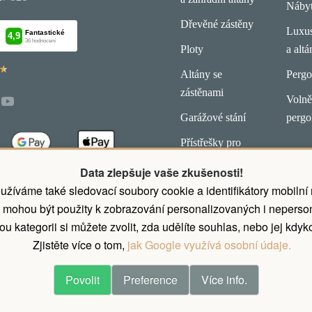
Náby
Dřevěné zástěny
Luxus
Ploty
a altá
★
★
Altány se
Pergo
zástěnami
Volně 
Garážové stání
pergo
Přístřešky pro
koně
Data zlepšuje vaše zkušenosti!
latby.
užíváme také sledovací soubory cookie a identifikátory mobilní
 mohou být použity k zobrazování personalizovaných i neperson
u kategorii si můžete zvolit, zda udělíte souhlas, nebo jej kdyko
Zjistěte více o tom,
jak Google využívá osobní údaje.
Povolit
Preference
Více info.