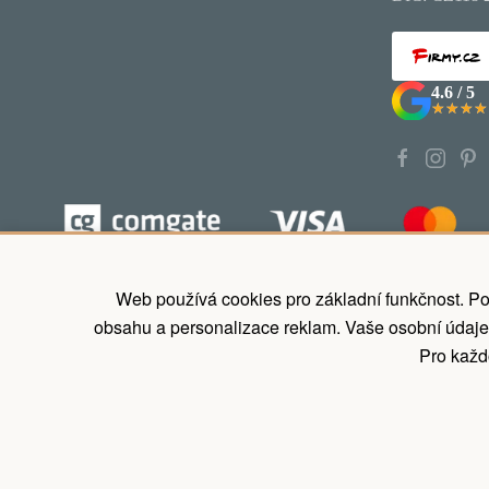
4.6 / 5
★★★★
★★★★
Koupit nyní zaplatit později, odložené p
Web používá cookies pro základní funkčnost. Po
obsahu a personalizace reklam. Vaše osobní údaje
Pro každo
©
2026
All rights reserved.
Pergola Dřevěná s.r.o.