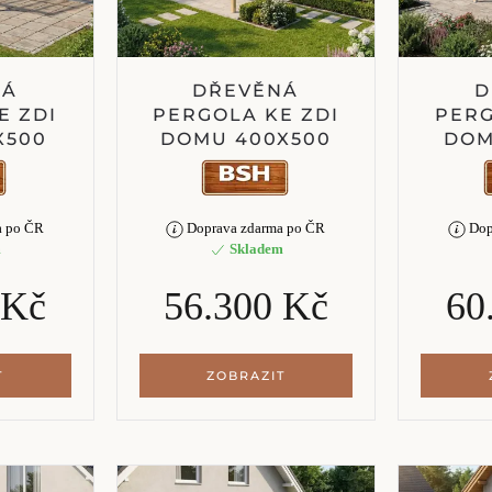
NÁ
DŘEVĚNÁ
D
E ZDI
PERGOLA KE ZDI
PERG
X500
DOMU 400X500
DOM
a po ČR
Doprava zdarma po ČR
Dop
m
Skladem
 Kč
56.300 Kč
60
T
ZOBRAZIT