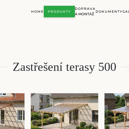
DOPRAVA
HOME
PRODUKTY
DOKUMENTY
GA
A MONTÁŽ
Zastřešení terasy 500