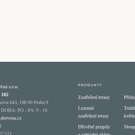
PRODUKTY
ná s.r.o.
 182
Zastřešení terasy
Příslu
ova 643, 198 00 Praha 9
Luxusní
Truhl
OBA: PO - PA: 9 - 16
zastřešení terasy
květi
-drevena.cz
1
Dřevěné pergoly
Slou
27 521
a zahradní altány