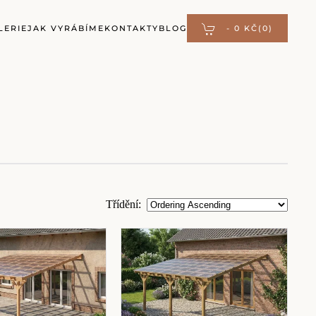
LERIE
JAK VYRÁBÍME
KONTAKTY
BLOG
-
0 KČ
(0)
Třídění
: