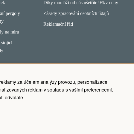
tek
Díky montáži od nás ušetříte 9% z ceny
ní pergoly
Zásady zpracování osobních údajů
ny
Reklamační řád
ly na míru
stojící
ly
 reklamy za účelem analýzy provozu, personalizace
alizovaných reklam v souladu s vašimi preferencemi.
li odvoláte.
Realization ♥ JOOMLA GURU