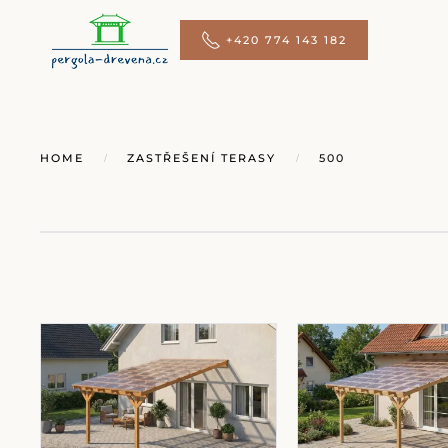
+420 774 143 182
Přejít na hlavní obsah
HOME
ZASTŘEŠENÍ TERASY
500