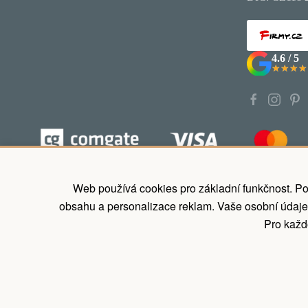
4.6 / 5
★★★★
★★★★
Koupit nyní zaplatit později, odložené p
Web používá cookies pro základní funkčnost. Po
obsahu a personalizace reklam. Vaše osobní údaje
Pro každo
©
2026
All rights reserved.
Pergola Dřevěná s.r.o.