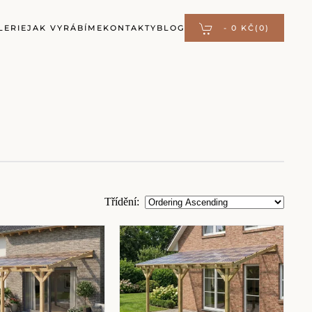
LERIE
JAK VYRÁBÍME
KONTAKTY
BLOG
-
0 KČ
(0)
Třídění
: