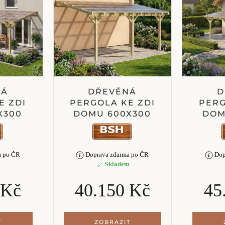
NÁ
DŘEVĚNÁ
D
E ZDI
PERGOLA KE ZDI
PERG
X300
DOMU 600X300
DOM
a po ČR
Doprava zdarma po ČR
Dop
m
Skladem
 Kč
40.150 Kč
45
T
ZOBRAZIT