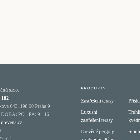
PRODUKTY
ná s.r.o.
 182
Zastřešení terasy
Příslu
ova 643, 198 00 Praha 9
Luxusní
Truhl
OBA: PO - PA: 9 - 16
zastřešení terasy
květi
-drevena.cz
1
Dřevěné pergoly
Slou
27 521
a zahradní altány