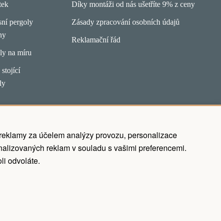
tek
Díky montáži od nás ušetříte 9% z ceny
ní pergoly
Zásady zpracování osobních údajů
ny
Reklamační řád
ly na míru
stojící
ly
 reklamy za účelem analýzy provozu, personalizace
alizovaných reklam v souladu s vašimi preferencemi.
li odvoláte.
Realization ♥ JOOMLA GURU