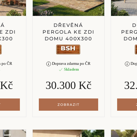
NÁ
DŘEVĚNÁ
D
E ZDI
PERGOLA KE ZDI
PERG
X300
DOMU 400X300
DOM
a po ČR
Doprava zdarma po ČR
Dop
m
Skladem
 Kč
30.300 Kč
32
T
ZOBRAZIT