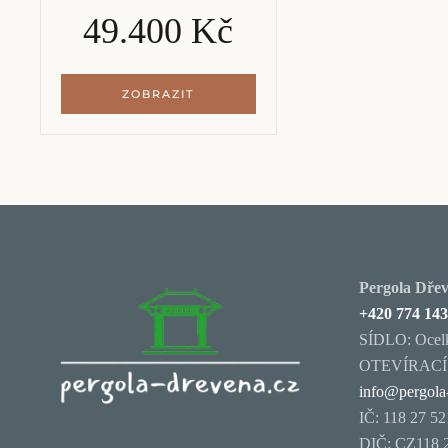
49.400 Kč
ZOBRAZIT
Pergola Dřevě
+420 774 143
SÍDLO: Ocelk
OTEVÍRACÍ D
info@pergola
IČ: 118 27 52
DIČ: CZ118 