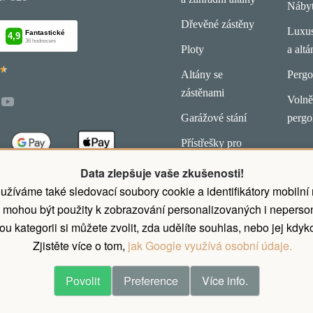
Náby
Dřevěné zástěny
Luxus
Ploty
a altá
★
★
Altány se
Pergo
zástěnami
Volně 
Garážové stání
pergo
Přístřešky pro
koně
Data zlepšuje vaše zkušenosti!
latby.
užíváme také sledovací soubory cookie a identifikátory mobilní
 mohou být použity k zobrazování personalizovaných i neperson
u kategorii si můžete zvolit, zda udělíte souhlas, nebo jej kdyko
Zjistěte více o tom,
jak Google využívá osobní údaje.
Povolit
Preference
Více info.