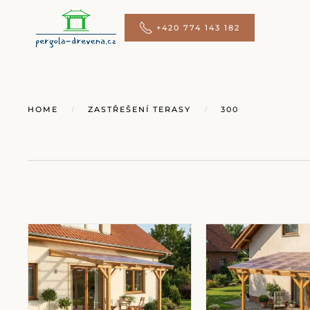
+420 774 143 182
Přejít na hlavní obsah
HOME
ZASTŘEŠENÍ TERASY
300