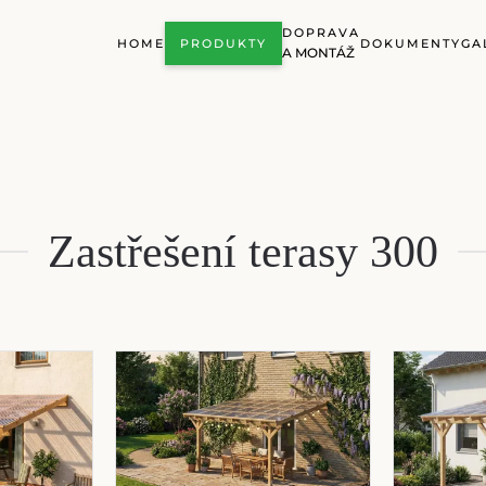
DOPRAVA
HOME
PRODUKTY
DOKUMENTY
GA
A MONTÁŽ
Zastřešení terasy 300