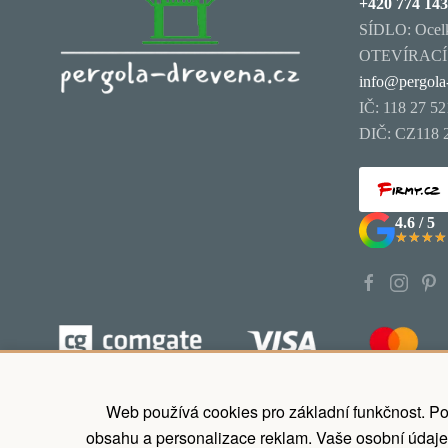
+420 774 143
SÍDLO: Ocelk
OTEVÍRACÍ D
info@pergola
IČ: 118 27 52
DIČ: CZ118 
4.6 / 5
★★★★
★★★★
Koupit nyní zaplatit později, odložené p
Web používá cookies pro základní funkčnost. Po
obsahu a personalizace reklam. Vaše osobní údaje