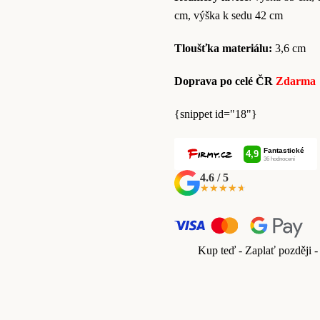
cm, výška k sedu 42 cm
Tloušťka materiálu:
3,6 cm
Doprava po celé ČR
Zdarma
{snippet id="18"}
4.6 / 5
★★★★★
★★★★★
Kup teď - Zaplať později -