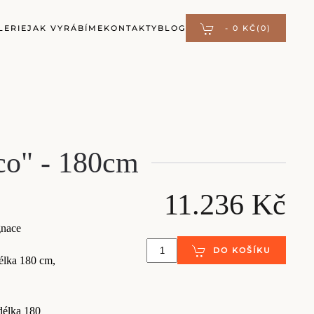
LERIE
JAK VYRÁBÍME
KONTAKTY
BLOG
-
0 KČ
(0)
ico" - 180cm
11.236 Kč
gnace
DO KOŠÍKU
élka 180 cm,
délka 180