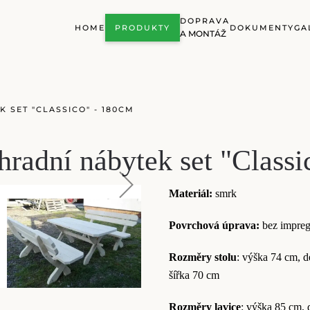
DOPRAVA
HOME
PRODUKTY
DOKUMENTY
GA
A MONTÁŽ
 SET "CLASSICO" - 180CM
radní nábytek set "Class
Materiál:
smrk
Povrchová úprava:
bez impre
Rozměry stolu
: výška 74 cm, d
šířka 70 cm
Rozměry lavice
: výška 85 cm, 