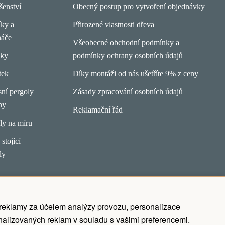
šenství
Obecný postup pro vytvoření objednávky
íky a
Přirozené vlastnosti dřeva
náče
Všeobecné obchodní podmínky a
pky
podmínky ochrany osobních údajů
tek
Díky montáži od nás ušetříte 9% z ceny
ní pergoly
Zásady zpracování osobních údajů
ny
Reklamační řád
ly na míru
stojící
ly
 reklamy za účelem analýzy provozu, personalizace
alizovaných reklam v souladu s vašimi preferencemi.