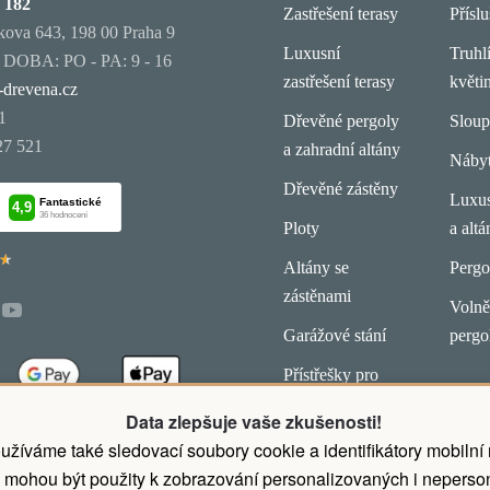
 182
Zastřešení terasy
Příslu
ova 643, 198 00 Praha 9
Luxusní
Truhl
OBA: PO - PA: 9 - 16
zastřešení terasy
květi
-drevena.cz
1
Dřevěné pergoly
Slou
27 521
a zahradní altány
Náby
Dřevěné zástěny
Luxus
Ploty
a altá
★
★
Altány se
Pergo
zástěnami
Volně 
Garážové stání
pergo
Přístřešky pro
koně
Data zlepšuje vaše zkušenosti!
latby.
užíváme také sledovací soubory cookie a identifikátory mobilní
 mohou být použity k zobrazování personalizovaných i neperson