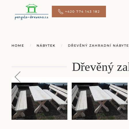
+420 774 143 182
Přejít na hlavní obsah
HOME
NÁBYTEK
DŘEVĚNÝ ZAHRADNÍ NÁBYTEK
Dřevěný zah