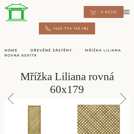
-
0 KČ
(0)
Přejít na hlavní obsah
+420 774 143 182
HOME
DŘEVĚNÉ ZÁSTĚNY
MŘÍŽKA LILIANA
ROVNÁ 60X179
Mřížka Liliana rovná
60x179