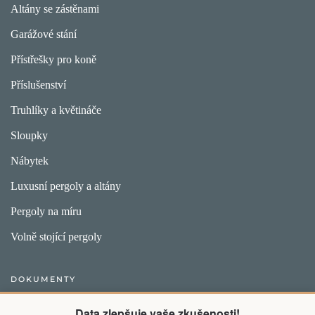
Altány se zástěnami
Garážové stání
Přístřešky pro koně
Příslušenství
Truhlíky a květináče
Sloupky
Nábytek
Luxusní pergoly a altány
Pergoly na míru
Volně stojící pergoly
DOKUMENTY
Obecný postup pro vytvoření objednávky
Data zlepšuje vaše zkušenosti!