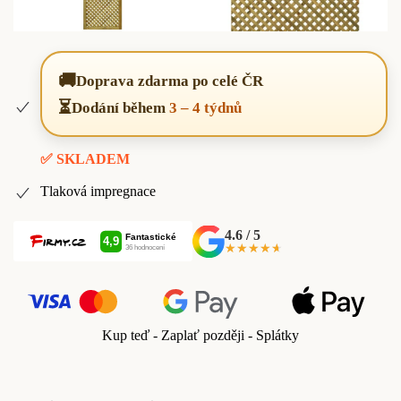
🚚
Doprava zdarma po celé ČR
⏳
Dodání během
3 – 4 týdnů
✅ SKLADEM
Tlaková impregnace
4.6 / 5
★★★★★
★★★★★
Kup teď - Zaplať později - Splátky