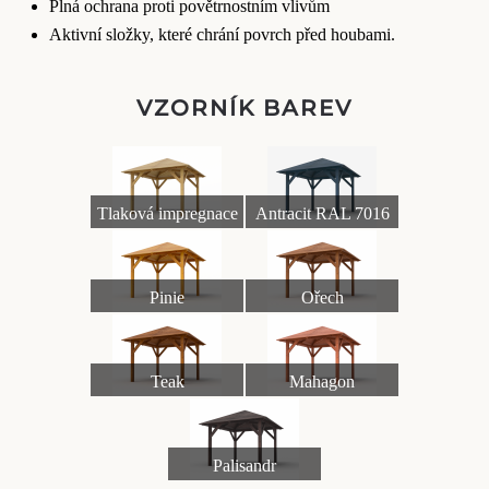
Plná ochrana proti povětrnostním vlivům
Aktivní složky, které chrání povrch před houbami.
VZORNÍK BAREV
Tlaková impregnace
Antracit RAL 7016
Pinie
Ořech
Teak
Mahagon
Palisandr