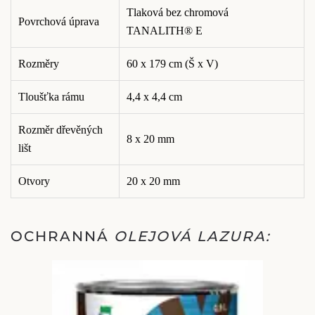
Tlaková bez chromová
Povrchová úprava
TANALITH® E
Rozměry
60 x 179 cm (Š x V)
Tloušťka rámu
4,4 x 4,4 cm
Rozměr dřevěných
8 x 20 mm
lišt
Otvory
20 x 20 mm
OCHRANNÁ
OLEJOVÁ LAZURA: