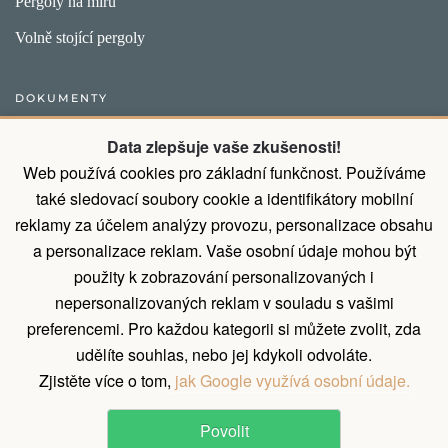
Pergoly na míru
Volně stojící pergoly
DOKUMENTY
Obecný postup pro vytvoření objednávky
Data zlepšuje vaše zkušenosti!
Web používá cookies pro základní funkčnost. Používáme
Přirozené vlastnosti dřeva
také sledovací soubory cookie a identifikátory mobilní
Všeobecné obchodní podmínky a podmínky ochrany osobních
reklamy za účelem analýzy provozu, personalizace obsahu
údajů
a personalizace reklam. Vaše osobní údaje mohou být
Díky montáži od nás ušetříte 9% z ceny
použity k zobrazování personalizovaných i
nepersonalizovaných reklam v souladu s vašimi
Zásady zpracování osobních údajů
preferencemi. Pro každou kategorii si můžete zvolit, zda
Reklamační řád
udělíte souhlas, nebo jej kdykoli odvoláte.
Zjistěte více o tom,
jak Google využívá osobní údaje.
Povolit