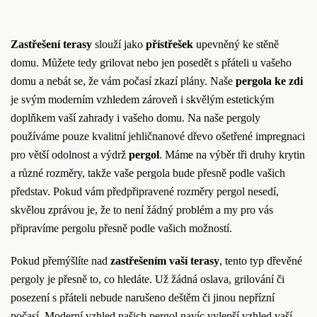
Zastřešení terasy
slouží jako
přístřešek
upevněný ke stěně
domu. Můžete tedy grilovat nebo jen posedět s přáteli u vašeho
domu a nebát se, že vám počasí zkazí plány. Naše
pergola ke zdi
je svým moderním vzhledem zároveň i skvělým estetickým
doplňkem vaší zahrady i vašeho domu. Na naše pergoly
používáme pouze kvalitní jehličnanové dřevo ošetřené impregnaci
pro větší odolnost a výdrž
pergol
. Máme na výběr tři druhy krytin
a různé rozměry, takže vaše pergola bude přesně podle vašich
představ. Pokud vám předpřipravené rozměry pergol nesedí,
skvělou zprávou je, že to není žádný problém a my pro vás
připravíme pergolu přesně podle vašich možností.
Pokud přemýšlíte nad
zastřešením vaší terasy
, tento typ dřevěné
pergoly je přesně to, co hledáte. Už žádná oslava, grilování či
posezení s přáteli nebude narušeno deštěm či jinou nepřízní
počasí. Moderní vzhled našich pergol navíc vylepší vzhled vaší