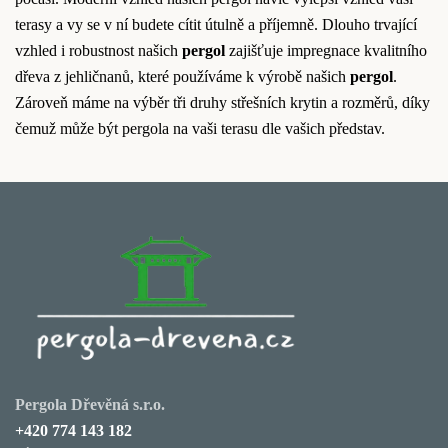
terasy a vy se v ní budete cítit útulně a příjemně. Dlouho trvající
vzhled i robustnost našich
pergol
zajišťuje impregnace kvalitního
dřeva z jehličnanů, které používáme k výrobě našich
pergol
.
Zároveň máme na výběr tři druhy střešních krytin a rozměrů, díky
čemuž může být pergola na vaši terasu dle vašich představ.
Pergola Dřevěná s.r.o.
+420 774 143 182