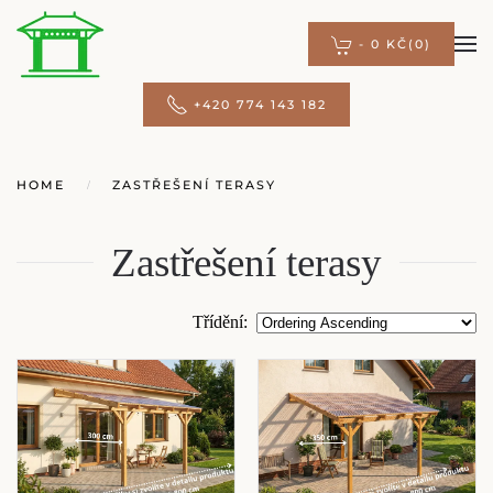
-
0 KČ
(0)
Přejít na hlavní obsah
+420 774 143 182
HOME
ZASTŘEŠENÍ TERASY
Zastřešení terasy
Třídění
: